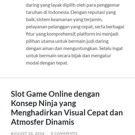
daring yang layak dipilih oleh para penggemar
taruhan di Indonesia. Dengan reputasi yang
baik, sistem keamanan yang terjamin,
pelayanan pelanggan yang cepat, serta berbagai
fitur yang komprehensif, platform ini menjadi
pilihan utama untuk bermain judi daring
dengan aman dan menguntungkan. Selalu ingat
untuk bermain secara bijak dan mengatur
modal dengan tepat.
Slot Game Online dengan
Konsep Ninja yang
Menghadirkan Visual Cepat dan
Atmosfer Dinamis
AUGUST 10, 2026
/
0 COMMENTS