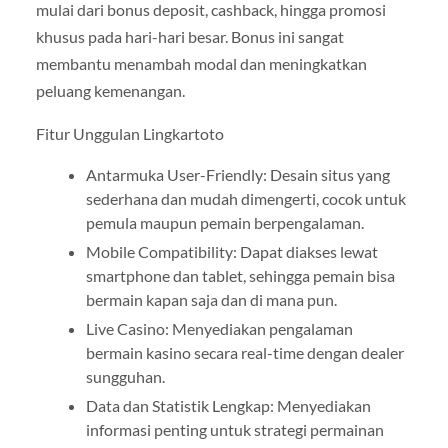
mulai dari bonus deposit, cashback, hingga promosi
khusus pada hari-hari besar. Bonus ini sangat
membantu menambah modal dan meningkatkan
peluang kemenangan.
Fitur Unggulan Lingkartoto
Antarmuka User-Friendly: Desain situs yang
sederhana dan mudah dimengerti, cocok untuk
pemula maupun pemain berpengalaman.
Mobile Compatibility: Dapat diakses lewat
smartphone dan tablet, sehingga pemain bisa
bermain kapan saja dan di mana pun.
Live Casino: Menyediakan pengalaman
bermain kasino secara real-time dengan dealer
sungguhan.
Data dan Statistik Lengkap: Menyediakan
informasi penting untuk strategi permainan