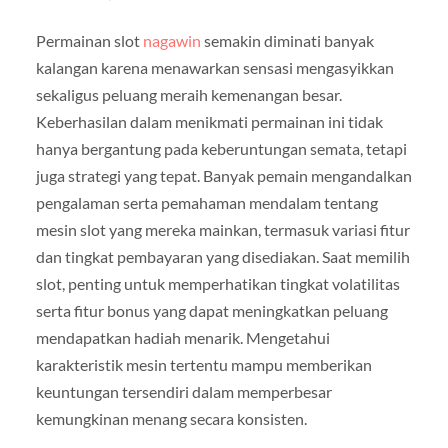
Permainan slot
nagawin
semakin diminati banyak
kalangan karena menawarkan sensasi mengasyikkan
sekaligus peluang meraih kemenangan besar.
Keberhasilan dalam menikmati permainan ini tidak
hanya bergantung pada keberuntungan semata, tetapi
juga strategi yang tepat. Banyak pemain mengandalkan
pengalaman serta pemahaman mendalam tentang
mesin slot yang mereka mainkan, termasuk variasi fitur
dan tingkat pembayaran yang disediakan. Saat memilih
slot, penting untuk memperhatikan tingkat volatilitas
serta fitur bonus yang dapat meningkatkan peluang
mendapatkan hadiah menarik. Mengetahui
karakteristik mesin tertentu mampu memberikan
keuntungan tersendiri dalam memperbesar
kemungkinan menang secara konsisten.