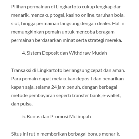
Pilihan permainan di Lingkartoto cukup lengkap dan
menarik, mencakup togel, kasino online, taruhan bola,
slot, hingga permainan langsung dengan dealer. Hal ini
memungkinkan pemain untuk mencoba beragam
permainan berdasarkan minat serta strategi mereka.
Sistem Deposit dan Withdraw Mudah
Transaksi di Lingkartoto berlangsung cepat dan aman.
Para pemain dapat melakukan deposit dan penarikan
kapan saja, selama 24 jam penuh, dengan berbagai
metode pembayaran seperti transfer bank, e-wallet,
dan pulsa.
Bonus dan Promosi Melimpah
Situs ini rutin memberikan berbagai bonus menarik,