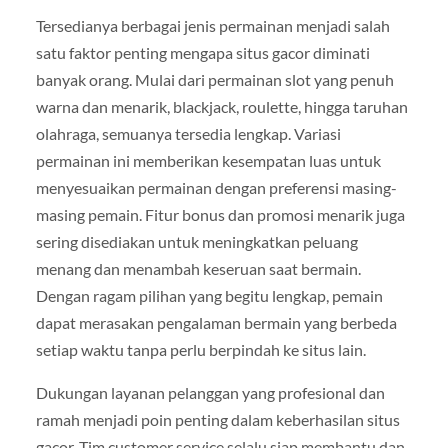
Tersedianya berbagai jenis permainan menjadi salah
satu faktor penting mengapa situs gacor diminati
banyak orang. Mulai dari permainan slot yang penuh
warna dan menarik, blackjack, roulette, hingga taruhan
olahraga, semuanya tersedia lengkap. Variasi
permainan ini memberikan kesempatan luas untuk
menyesuaikan permainan dengan preferensi masing-
masing pemain. Fitur bonus dan promosi menarik juga
sering disediakan untuk meningkatkan peluang
menang dan menambah keseruan saat bermain.
Dengan ragam pilihan yang begitu lengkap, pemain
dapat merasakan pengalaman bermain yang berbeda
setiap waktu tanpa perlu berpindah ke situs lain.
Dukungan layanan pelanggan yang profesional dan
ramah menjadi poin penting dalam keberhasilan situs
gacor. Tim customer service selalu siap membantu dan