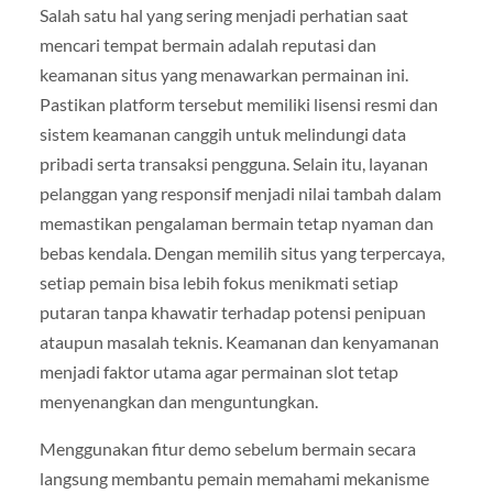
Salah satu hal yang sering menjadi perhatian saat
mencari tempat bermain adalah reputasi dan
keamanan situs yang menawarkan permainan ini.
Pastikan platform tersebut memiliki lisensi resmi dan
sistem keamanan canggih untuk melindungi data
pribadi serta transaksi pengguna. Selain itu, layanan
pelanggan yang responsif menjadi nilai tambah dalam
memastikan pengalaman bermain tetap nyaman dan
bebas kendala. Dengan memilih situs yang terpercaya,
setiap pemain bisa lebih fokus menikmati setiap
putaran tanpa khawatir terhadap potensi penipuan
ataupun masalah teknis. Keamanan dan kenyamanan
menjadi faktor utama agar permainan slot tetap
menyenangkan dan menguntungkan.
Menggunakan fitur demo sebelum bermain secara
langsung membantu pemain memahami mekanisme