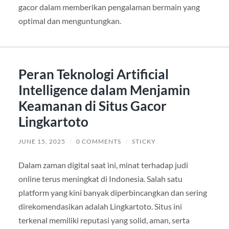
gacor dalam memberikan pengalaman bermain yang
optimal dan menguntungkan.
Peran Teknologi Artificial
Intelligence dalam Menjamin
Keamanan di Situs Gacor
Lingkartoto
JUNE 15, 2025
/
0 COMMENTS
/
STICKY
Dalam zaman digital saat ini, minat terhadap judi
online terus meningkat di Indonesia. Salah satu
platform yang kini banyak diperbincangkan dan sering
direkomendasikan adalah Lingkartoto. Situs ini
terkenal memiliki reputasi yang solid, aman, serta