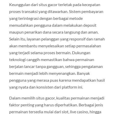
Keunggulan dari situs gacor terletak pada kecepatan
proses transaksi yang ditawarkan. Sistem pembayaran
yang terintegrasi dengan berbagai metode
memudahkan pengguna dalam melakukan deposit
maupun penarikan dana secara langsung dan aman.
Selain itu, layanan pelanggan yang responsif dan ramah
akan membantu menyelesaikan setiap permasalahan
yang terjadi selama proses bermain. Dukungan
teknologi canggih memastikan bahwa permainan
berjalan lancar tanpa gangguan, sehingga pengalaman
bermain menjadi lebih menyenangkan. Banyak
pengguna yang merasa puas karena mendapatkan hasil
yang nyata dan konsisten dari platform ini.
Dalam memilih situs gacor, kualitas permainan menjadi
faktor penting yang harus diperhatikan. Berbagai jenis
permainan tersedia mulai dari slot, live casino, hingga