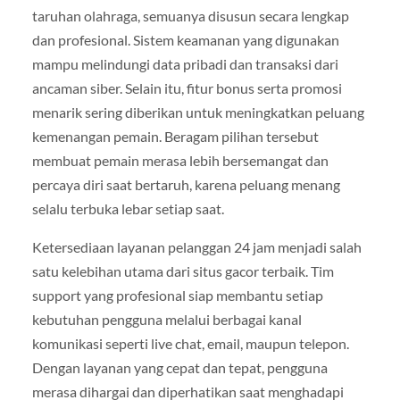
taruhan olahraga, semuanya disusun secara lengkap
dan profesional. Sistem keamanan yang digunakan
mampu melindungi data pribadi dan transaksi dari
ancaman siber. Selain itu, fitur bonus serta promosi
menarik sering diberikan untuk meningkatkan peluang
kemenangan pemain. Beragam pilihan tersebut
membuat pemain merasa lebih bersemangat dan
percaya diri saat bertaruh, karena peluang menang
selalu terbuka lebar setiap saat.
Ketersediaan layanan pelanggan 24 jam menjadi salah
satu kelebihan utama dari situs gacor terbaik. Tim
support yang profesional siap membantu setiap
kebutuhan pengguna melalui berbagai kanal
komunikasi seperti live chat, email, maupun telepon.
Dengan layanan yang cepat dan tepat, pengguna
merasa dihargai dan diperhatikan saat menghadapi