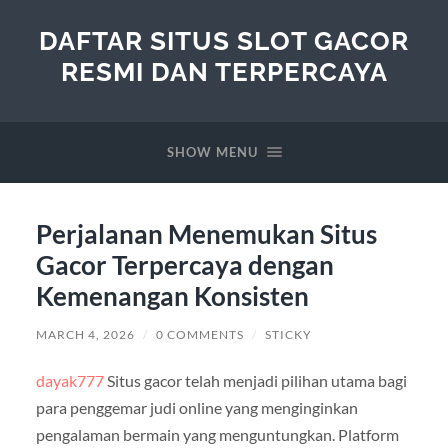
DAFTAR SITUS SLOT GACOR
RESMI DAN TERPERCAYA
SHOW MENU
Perjalanan Menemukan Situs
Gacor Terpercaya dengan
Kemenangan Konsisten
MARCH 4, 2026
/
0 COMMENTS
/
STICKY
dayak777
Situs gacor telah menjadi pilihan utama bagi
para penggemar judi online yang menginginkan
pengalaman bermain yang menguntungkan. Platform