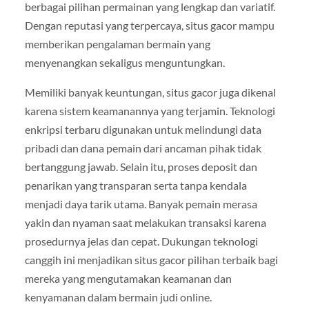
berbagai pilihan permainan yang lengkap dan variatif.
Dengan reputasi yang terpercaya, situs gacor mampu
memberikan pengalaman bermain yang
menyenangkan sekaligus menguntungkan.
Memiliki banyak keuntungan, situs gacor juga dikenal
karena sistem keamanannya yang terjamin. Teknologi
enkripsi terbaru digunakan untuk melindungi data
pribadi dan dana pemain dari ancaman pihak tidak
bertanggung jawab. Selain itu, proses deposit dan
penarikan yang transparan serta tanpa kendala
menjadi daya tarik utama. Banyak pemain merasa
yakin dan nyaman saat melakukan transaksi karena
prosedurnya jelas dan cepat. Dukungan teknologi
canggih ini menjadikan situs gacor pilihan terbaik bagi
mereka yang mengutamakan keamanan dan
kenyamanan dalam bermain judi online.