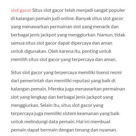
slot gacor
Situs slot gacor telah menjadi sangat populer
di kalangan pemain judi online. Banyak situs slot gacor
yang menawarkan permainan slot yang menarik dan
berbagai jenis jackpot yang menggiurkan. Namun, tidak
semua situs slot gacor dapat dipercaya dan aman
untuk digunakan. Oleh karena itu, penting untuk
memilih situs slot gacor yang terpercaya dan aman.
Situs slot gacor yang terpercaya memiliki lisensi resmi
dari pemerintah dan memiliki reputasi yang baik di
kalangan pemain. Mereka juga menawarkan permainan
slot yang lengkap dan berbagai jenis jackpot yang
menggiurkan. Selain itu, situs slot gacor yang
terpercaya juga memiliki sistem keamanan yang baik
untuk melindungi data pemain. Hal ini membuat
pemain dapat bermain dengan tenang dan nyaman.