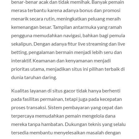
benar-benar acak dan tidak memihak. Banyak pemain
merasa terbantu karena adanya bonus dan promosi
menarik secara rutin, meningkatkan peluang meraih
kemenangan besar. Tampilan antarmuka yang ramah
pengguna memudahkan navigasi, bahkan bagi pemula
sekalipun. Dengan adanya fitur live streaming dan live
betting, pengalaman bermain menjadi lebih seru dan
interaktif. Keamanan dan kenyamanan menjadi
prioritas utama, menjadikan situs ini pilihan terbaik di
dunia taruhan daring.
Kualitas layanan di situs gacor tidak hanya berhenti
pada fasilitas permainan, tetapi juga pada kecepatan
proses transaksi. Sistem pembayaran yang cepat dan
terpercaya memudahkan pemain mengelola dana
mereka tanpa hambatan. Dukungan teknis yang selalu
tersedia membantu menyelesaikan masalah dengan