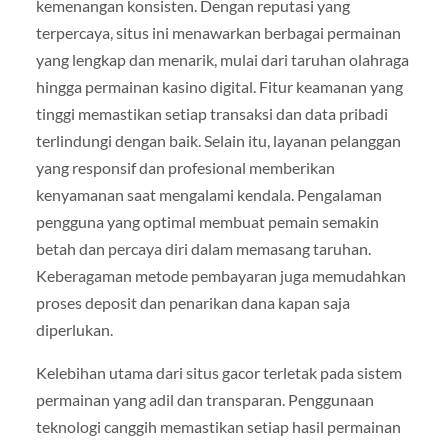
kemenangan konsisten. Dengan reputasi yang
terpercaya, situs ini menawarkan berbagai permainan
yang lengkap dan menarik, mulai dari taruhan olahraga
hingga permainan kasino digital. Fitur keamanan yang
tinggi memastikan setiap transaksi dan data pribadi
terlindungi dengan baik. Selain itu, layanan pelanggan
yang responsif dan profesional memberikan
kenyamanan saat mengalami kendala. Pengalaman
pengguna yang optimal membuat pemain semakin
betah dan percaya diri dalam memasang taruhan.
Keberagaman metode pembayaran juga memudahkan
proses deposit dan penarikan dana kapan saja
diperlukan.
Kelebihan utama dari situs gacor terletak pada sistem
permainan yang adil dan transparan. Penggunaan
teknologi canggih memastikan setiap hasil permainan