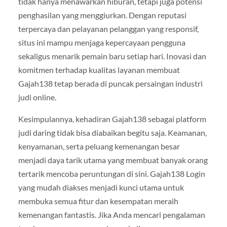
tidak hanya menawarkan hiburan, tetapi juga potensi
penghasilan yang menggiurkan. Dengan reputasi
terpercaya dan pelayanan pelanggan yang responsif,
situs ini mampu menjaga kepercayaan pengguna
sekaligus menarik pemain baru setiap hari. Inovasi dan
komitmen terhadap kualitas layanan membuat
Gajah138 tetap berada di puncak persaingan industri
judi online.
Kesimpulannya, kehadiran Gajah138 sebagai platform
judi daring tidak bisa diabaikan begitu saja. Keamanan,
kenyamanan, serta peluang kemenangan besar
menjadi daya tarik utama yang membuat banyak orang
tertarik mencoba peruntungan di sini. Gajah138 Login
yang mudah diakses menjadi kunci utama untuk
membuka semua fitur dan kesempatan meraih
kemenangan fantastis. Jika Anda mencari pengalaman