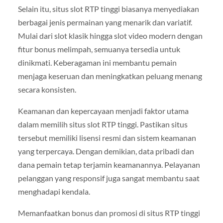
Selain itu, situs slot RTP tinggi biasanya menyediakan
berbagai jenis permainan yang menarik dan variatif.
Mulai dari slot klasik hingga slot video modern dengan
fitur bonus melimpah, semuanya tersedia untuk
dinikmati. Keberagaman ini membantu pemain
menjaga keseruan dan meningkatkan peluang menang
secara konsisten.
Keamanan dan kepercayaan menjadi faktor utama
dalam memilih situs slot RTP tinggi. Pastikan situs
tersebut memiliki lisensi resmi dan sistem keamanan
yang terpercaya. Dengan demikian, data pribadi dan
dana pemain tetap terjamin keamanannya. Pelayanan
pelanggan yang responsif juga sangat membantu saat
menghadapi kendala.
Memanfaatkan bonus dan promosi di situs RTP tinggi