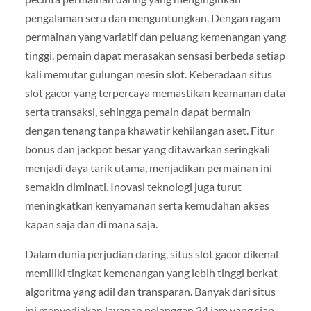
pengalaman seru dan menguntungkan. Dengan ragam
permainan yang variatif dan peluang kemenangan yang
tinggi, pemain dapat merasakan sensasi berbeda setiap
kali memutar gulungan mesin slot. Keberadaan situs
slot gacor yang terpercaya memastikan keamanan data
serta transaksi, sehingga pemain dapat bermain
dengan tenang tanpa khawatir kehilangan aset. Fitur
bonus dan jackpot besar yang ditawarkan seringkali
menjadi daya tarik utama, menjadikan permainan ini
semakin diminati. Inovasi teknologi juga turut
meningkatkan kenyamanan serta kemudahan akses
kapan saja dan di mana saja.
Dalam dunia perjudian daring, situs slot gacor dikenal
memiliki tingkat kemenangan yang lebih tinggi berkat
algoritma yang adil dan transparan. Banyak dari situs
ini menyediakan layanan pelanggan 24 jam yang siap