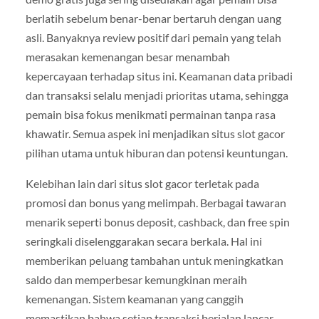
berlatih sebelum benar-benar bertaruh dengan uang
asli. Banyaknya review positif dari pemain yang telah
merasakan kemenangan besar menambah
kepercayaan terhadap situs ini. Keamanan data pribadi
dan transaksi selalu menjadi prioritas utama, sehingga
pemain bisa fokus menikmati permainan tanpa rasa
khawatir. Semua aspek ini menjadikan situs slot gacor
pilihan utama untuk hiburan dan potensi keuntungan.
Kelebihan lain dari situs slot gacor terletak pada
promosi dan bonus yang melimpah. Berbagai tawaran
menarik seperti bonus deposit, cashback, dan free spin
seringkali diselenggarakan secara berkala. Hal ini
memberikan peluang tambahan untuk meningkatkan
saldo dan memperbesar kemungkinan meraih
kemenangan. Sistem keamanan yang canggih
memastikan bahwa setiap transaksi berjalan lancar