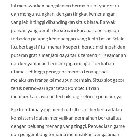
ini menawarkan pengalaman bermain slot yang seru
dan menguntungkan, dengan tingkat kemenangan
yang lebih tinggi dibandingkan situs biasa. Banyak
pemain yang beralih ke situs ini karena kepercayaan
terhadap peluang kemenangan yang lebih besar. Selain
itu, berbagai fitur menarik seperti bonus melimpah dan
putaran gratis menjadi daya tarik tersendiri. Keamanan
dan kenyamanan bermain juga menjadi perhatian
utama, sehingga pengguna merasa tenang saat
melakukan transaksi maupun bermain. Situs slot gacor
terus berinovasi agar tetap kompetitif dan
memberikan layanan terbaik bagi seluruh pemainnya.
Faktor utama yang membuat situs ini berbeda adalah
konsistensi dalam menyajikan permainan berkualitas
dengan peluang menang yang tinggi. Penyediaan game
dari pengembang ternama memastikan pengalaman