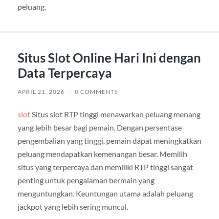
peluang.
Situs Slot Online Hari Ini dengan
Data Terpercaya
APRIL 21, 2026
/
0 COMMENTS
slot
Situs slot RTP tinggi menawarkan peluang menang
yang lebih besar bagi pemain. Dengan persentase
pengembalian yang tinggi, pemain dapat meningkatkan
peluang mendapatkan kemenangan besar. Memilih
situs yang terpercaya dan memiliki RTP tinggi sangat
penting untuk pengalaman bermain yang
menguntungkan. Keuntungan utama adalah peluang
jackpot yang lebih sering muncul.