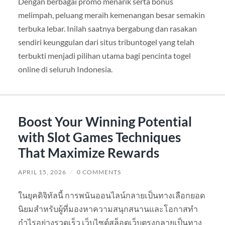
Dengan berbagai promo menarik serta bonus
melimpah, peluang meraih kemenangan besar semakin
terbuka lebar. Inilah saatnya bergabung dan rasakan
sendiri keunggulan dari situs tribuntogel yang telah
terbukti menjadi pilihan utama bagi pencinta togel
online di seluruh Indonesia.
Boost Your Winning Potential
with Slot Games Techniques
That Maximize Rewards
APRIL 15, 2026
/
0 COMMENTS
ในยุคดิจิทัลนี้ การพนันออนไลน์กลายเป็นทางเลือกยอด
นิยมสำหรับผู้ที่มองหาความสนุกสนานและโอกาสทำ
กำไรอย่างรวดเร็ว เว็บไซต์สล็อตเว็บตรงกลายเป็นทาง