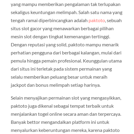
yang mampu memberikan pengalaman tak terlupakan
sekaligus keuntungan melimpah. Salah satu nama yang
tengah ramai diperbincangkan adalah
paktoto
, sebuah
situs slot gacor yang menawarkan berbagai pilihan
mesin slot dengan tingkat kemenangan tertinggi.
Dengan reputasi yang solid, paktoto mampu menarik
perhatian pengguna dari berbagai kalangan, mulai dari
pemula hingga pemain profesional. Keunggulan utama
dari situs ini terletak pada sistem permainan yang
selalu memberikan peluang besar untuk meraih
jackpot dan bonus melimpah setiap harinya.
Selain menyajikan permainan slot yang mengasyikkan,
paktoto juga dikenal sebagai tempat terbaik untuk
menjalankan togel online secara aman dan terpercaya.
Banyak bettor mengandalkan platform ini untuk
menyalurkan keberuntungan mereka, karena paktoto