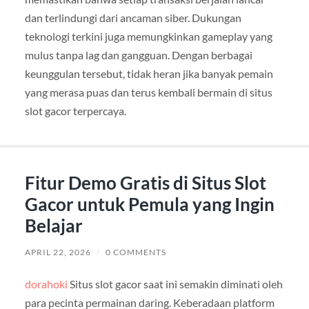
dan terlindungi dari ancaman siber. Dukungan
teknologi terkini juga memungkinkan gameplay yang
mulus tanpa lag dan gangguan. Dengan berbagai
keunggulan tersebut, tidak heran jika banyak pemain
yang merasa puas dan terus kembali bermain di situs
slot gacor terpercaya.
Fitur Demo Gratis di Situs Slot
Gacor untuk Pemula yang Ingin
Belajar
APRIL 22, 2026
/
0 COMMENTS
dorahoki
Situs slot gacor saat ini semakin diminati oleh
para pecinta permainan daring. Keberadaan platform