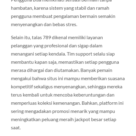
hambatan, karena sistem yang stabil dan ramah
pengguna membuat pengalaman bermain semakin
menyenangkan dan bebas stres.
Selain itu, talas 789 dikenal memiliki layanan
pelanggan yang profesional dan sigap dalam
menangani setiap kendala. Tim support selalu siap
membantu kapan saja, memastikan setiap pengguna
merasa dihargai dan diutamakan. Banyak pemain
mengakui bahwa situs ini mampu memberikan suasana
kompetitif sekaligus menyenangkan, sehingga mereka
terus kembali untuk mencoba keberuntungan dan
memperluas koleksi kemenangan. Bahkan, platform ini
sering mengadakan promosi menarik yang mampu
meningkatkan peluang meraih jackpot besar setiap
saat.