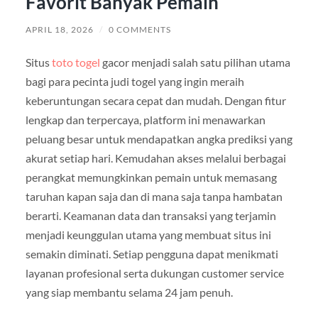
Favorit Banyak Pemain
APRIL 18, 2026
/
0 COMMENTS
Situs
toto togel
gacor menjadi salah satu pilihan utama
bagi para pecinta judi togel yang ingin meraih
keberuntungan secara cepat dan mudah. Dengan fitur
lengkap dan terpercaya, platform ini menawarkan
peluang besar untuk mendapatkan angka prediksi yang
akurat setiap hari. Kemudahan akses melalui berbagai
perangkat memungkinkan pemain untuk memasang
taruhan kapan saja dan di mana saja tanpa hambatan
berarti. Keamanan data dan transaksi yang terjamin
menjadi keunggulan utama yang membuat situs ini
semakin diminati. Setiap pengguna dapat menikmati
layanan profesional serta dukungan customer service
yang siap membantu selama 24 jam penuh.