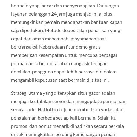
bermain yang lancar dan menyenangkan. Dukungan
layanan pelanggan 24 jam juga menjadi nilai plus,
memungkinkan pemain mendapatkan bantuan kapan
saja diperlukan. Metode deposit dan penarikan yang
cepat dan aman menambah kenyamanan saat
bertransaksi. Keberadaan fitur demo gratis
memberikan kesempatan untuk mencoba berbagai
permainan sebelum taruhan uang asli. Dengan
demikian, pengguna dapat lebih percaya diri dalam
mengambil keputusan saat bermain di situs ini.
Strategi utama yang diterapkan situs gacor adalah
menjaga kestabilan server dan mengupdate permainan
secara rutin. Hal ini bertujuan memberikan variasi dan
pengalaman berbeda setiap kali bermain. Selain itu,
promosi dan bonus menarik dihadirkan secara berkala
untuk meningkatkan peluang kemenangan pemain.