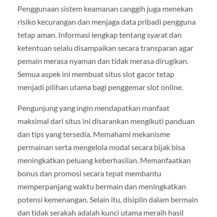
Penggunaan sistem keamanan canggih juga menekan
risiko kecurangan dan menjaga data pribadi pengguna
tetap aman. Informasi lengkap tentang syarat dan
ketentuan selalu disampaikan secara transparan agar
pemain merasa nyaman dan tidak merasa dirugikan.
Semua aspek ini membuat situs slot gacor tetap
menjadi pilihan utama bagi penggemar slot online.
Pengunjung yang ingin mendapatkan manfaat
maksimal dari situs ini disarankan mengikuti panduan
dan tips yang tersedia. Memahami mekanisme
permainan serta mengelola modal secara bijak bisa
meningkatkan peluang keberhasilan. Memanfaatkan
bonus dan promosi secara tepat membantu
memperpanjang waktu bermain dan meningkatkan
potensi kemenangan. Selain itu, disiplin dalam bermain
dan tidak serakah adalah kunci utama meraih hasil