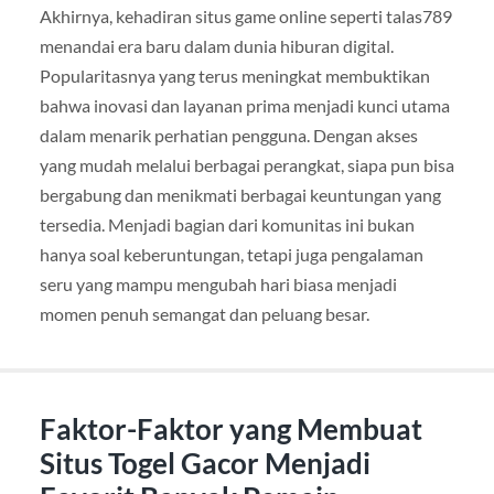
Akhirnya, kehadiran situs game online seperti talas789
menandai era baru dalam dunia hiburan digital.
Popularitasnya yang terus meningkat membuktikan
bahwa inovasi dan layanan prima menjadi kunci utama
dalam menarik perhatian pengguna. Dengan akses
yang mudah melalui berbagai perangkat, siapa pun bisa
bergabung dan menikmati berbagai keuntungan yang
tersedia. Menjadi bagian dari komunitas ini bukan
hanya soal keberuntungan, tetapi juga pengalaman
seru yang mampu mengubah hari biasa menjadi
momen penuh semangat dan peluang besar.
Faktor-Faktor yang Membuat
Situs Togel Gacor Menjadi