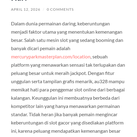
APRIL 12, 2026
/
0 COMMENTS
Dalam dunia permainan daring, keberuntungan
menjadi faktor utama yang menentukan kemenangan
besar. Salah satu mesin slot yang sedang booming dan
banyak dicari pemain adalah
mercuryparkmasterplan.com/location
, sebuah
platform yang menawarkan sensasi tak terlupakan dan
peluang besar untuk meraih jackpot. Dengan fitur
unggulan serta tampilan grafis menarik, au328 mampu
memikat hati para penggemar slot online dari berbagai
kalangan. Keunggulan ini membuatnya berbeda dari
kompetitor lain yang hanya menawarkan permainan
standar. Tidak heran jika banyak pemain mengincar
keberuntungan di slot gacor yang disediakan platform
ini, karena peluang mendapatkan kemenangan besar