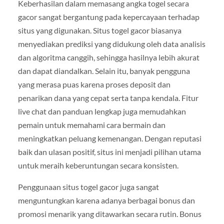
Keberhasilan dalam memasang angka togel secara
gacor sangat bergantung pada kepercayaan terhadap
situs yang digunakan. Situs togel gacor biasanya
menyediakan prediksi yang didukung oleh data analisis
dan algoritma canggih, sehingga hasilnya lebih akurat
dan dapat diandalkan. Selain itu, banyak pengguna
yang merasa puas karena proses deposit dan
penarikan dana yang cepat serta tanpa kendala. Fitur
live chat dan panduan lengkap juga memudahkan
pemain untuk memahami cara bermain dan
meningkatkan peluang kemenangan. Dengan reputasi
baik dan ulasan positif, situs ini menjadi pilihan utama
untuk meraih keberuntungan secara konsisten.
Penggunaan situs togel gacor juga sangat
menguntungkan karena adanya berbagai bonus dan
promosi menarik yang ditawarkan secara rutin. Bonus