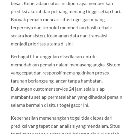
besar. Keberadaan situs ini dipercaya memberikan
prediksi akurat dan peluang menang tinggi setiap hari.
Banyak pemain mencari situs togel gacor yang
terpercaya dan terbukti memberikan hasil terbaik
secara konsisten. Keamanan data dan transaksi
menjadi prioritas utama di sini.
Berbagai fitur unggulan disediakan untuk
memudahkan pemain dalam memasang angka. Sistem
yang cepat dan responsif memungkinkan proses
taruhan berlangsung lancar tanpa hambatan.
Dukungan customer service 24 jam selalu siap
membantu setiap permasalahan yang dihadapi pemain
selama bermain di situs togel gacor ini.
Keberhasilan memenangkan togel tidak lepas dari
prediksi yang tepat dan analisis yang mendalam. Situs
togel gacor menawarkan prediksi yang didukung oleh