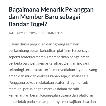
Bagaimana Menarik Pelanggan
dan Member Baru sebagai
Bandar Togel?
JANUARY 25, 2026
/
0 COMMENTS
Dalam dunia perjudian daring yang semakin
berkembang pesat, kehadiran platform terpercaya
seperti scater4d mampu memberikan pengalaman
berbeda bagi penggemar taruhan. Dengan inovasi
teknologi terbaru, scater4d menyediakan layanan yang
aman dan mudah diakses kapan saja, di mana saja.
Pengguna cukup melakukan scater4d login untuk
memulai petualangan mereka dalam meraih
kemenangan besar. Keunggulan utama dari platform
ini terletak pada kemampuannya menyajikan data dan