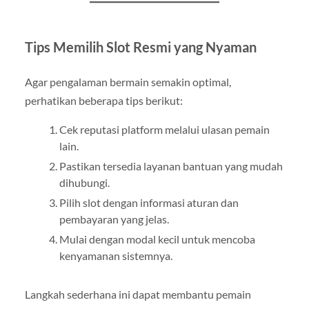
Tips Memilih Slot Resmi yang Nyaman
Agar pengalaman bermain semakin optimal,
perhatikan beberapa tips berikut:
Cek reputasi platform melalui ulasan pemain
lain.
Pastikan tersedia layanan bantuan yang mudah
dihubungi.
Pilih slot dengan informasi aturan dan
pembayaran yang jelas.
Mulai dengan modal kecil untuk mencoba
kenyamanan sistemnya.
Langkah sederhana ini dapat membantu pemain