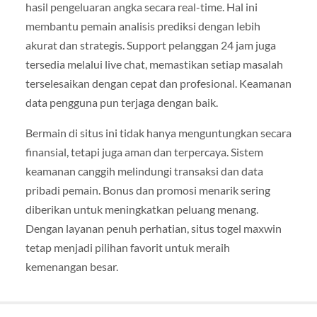
hasil pengeluaran angka secara real-time. Hal ini
membantu pemain analisis prediksi dengan lebih
akurat dan strategis. Support pelanggan 24 jam juga
tersedia melalui live chat, memastikan setiap masalah
terselesaikan dengan cepat dan profesional. Keamanan
data pengguna pun terjaga dengan baik.
Bermain di situs ini tidak hanya menguntungkan secara
finansial, tetapi juga aman dan terpercaya. Sistem
keamanan canggih melindungi transaksi dan data
pribadi pemain. Bonus dan promosi menarik sering
diberikan untuk meningkatkan peluang menang.
Dengan layanan penuh perhatian, situs togel maxwin
tetap menjadi pilihan favorit untuk meraih
kemenangan besar.