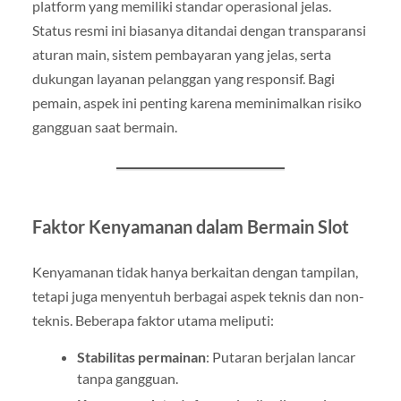
platform yang memiliki standar operasional jelas.
Status resmi ini biasanya ditandai dengan transparansi
aturan main, sistem pembayaran yang jelas, serta
dukungan layanan pelanggan yang responsif. Bagi
pemain, aspek ini penting karena meminimalkan risiko
gangguan saat bermain.
Faktor Kenyamanan dalam Bermain Slot
Kenyamanan tidak hanya berkaitan dengan tampilan,
tetapi juga menyentuh berbagai aspek teknis dan non-
teknis. Beberapa faktor utama meliputi:
Stabilitas permainan
: Putaran berjalan lancar
tanpa gangguan.