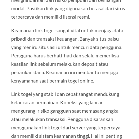
modal. Pastikan link yang digunakan berasal dari situs
terpercaya dan memiliki lisensi resmi.
Keamanan link togel sangat vital untuk menjaga data
pribadi dan transaksi keuangan. Banyak situs palsu
yang meniru situs asli untuk mencuri data pengguna.
Pengguna harus berhati-hati dan selalu memeriksa
keaslian link sebelum melakukan deposit atau
penarikan dana. Keamanan ini membantu menjaga
kenyamanan saat bermain togel online.
Link togel yang stabil dan cepat sangat mendukung
kelancaran permainan. Koneksi yang lancar
mengurangi risiko gangguan saat memasang angka
atau melakukan transaksi. Pengguna disarankan
menggunakan link togel dari server yang terpercaya
dan memiliki sistem keamanan tinggi. Hal ini penting