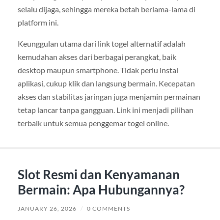
selalu dijaga, sehingga mereka betah berlama-lama di
platform ini.
Keunggulan utama dari link togel alternatif adalah
kemudahan akses dari berbagai perangkat, baik
desktop maupun smartphone. Tidak perlu instal
aplikasi, cukup klik dan langsung bermain. Kecepatan
akses dan stabilitas jaringan juga menjamin permainan
tetap lancar tanpa gangguan. Link ini menjadi pilihan
terbaik untuk semua penggemar togel online.
Slot Resmi dan Kenyamanan
Bermain: Apa Hubungannya?
JANUARY 26, 2026
/
0 COMMENTS