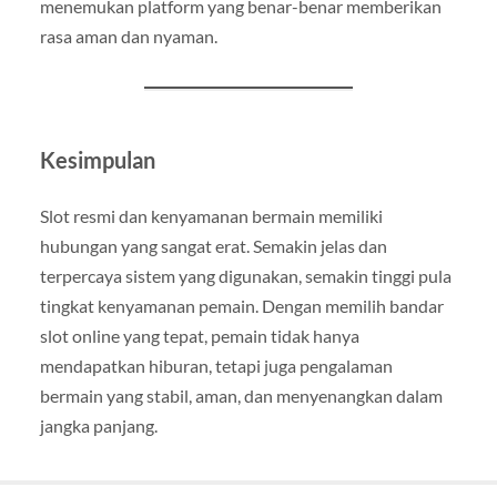
menemukan platform yang benar-benar memberikan
rasa aman dan nyaman.
Kesimpulan
Slot resmi dan kenyamanan bermain memiliki
hubungan yang sangat erat. Semakin jelas dan
terpercaya sistem yang digunakan, semakin tinggi pula
tingkat kenyamanan pemain. Dengan memilih bandar
slot online yang tepat, pemain tidak hanya
mendapatkan hiburan, tetapi juga pengalaman
bermain yang stabil, aman, dan menyenangkan dalam
jangka panjang.