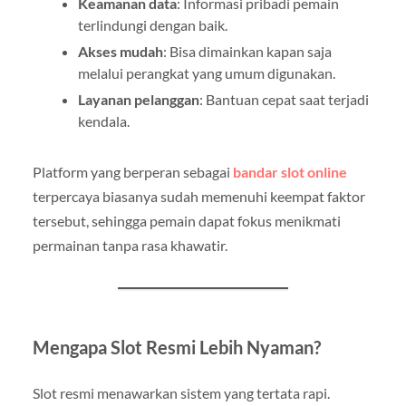
Keamanan data
: Informasi pribadi pemain
terlindungi dengan baik.
Akses mudah
: Bisa dimainkan kapan saja
melalui perangkat yang umum digunakan.
Layanan pelanggan
: Bantuan cepat saat terjadi
kendala.
Platform yang berperan sebagai
bandar slot online
terpercaya biasanya sudah memenuhi keempat faktor
tersebut, sehingga pemain dapat fokus menikmati
permainan tanpa rasa khawatir.
Mengapa Slot Resmi Lebih Nyaman?
Slot resmi menawarkan sistem yang tertata rapi.