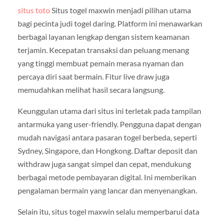
situs toto
Situs togel maxwin menjadi pilihan utama
bagi pecinta judi togel daring. Platform ini menawarkan
berbagai layanan lengkap dengan sistem keamanan
terjamin. Kecepatan transaksi dan peluang menang
yang tinggi membuat pemain merasa nyaman dan
percaya diri saat bermain. Fitur live draw juga
memudahkan melihat hasil secara langsung.
Keunggulan utama dari situs ini terletak pada tampilan
antarmuka yang user-friendly. Pengguna dapat dengan
mudah navigasi antara pasaran togel berbeda, seperti
Sydney, Singapore, dan Hongkong. Daftar deposit dan
withdraw juga sangat simpel dan cepat, mendukung
berbagai metode pembayaran digital. Ini memberikan
pengalaman bermain yang lancar dan menyenangkan.
Selain itu, situs togel maxwin selalu memperbarui data