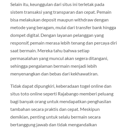
Selain itu, keunggulan dari situs ini terletak pada
sistem transaksi yang transparan dan cepat. Pemain
bisa melakukan deposit maupun withdraw dengan
metode yang beragam, mulai dari transfer bank hingga
dompet digital. Dengan layanan pelanggan yang
responsif, pemain merasa lebih tenang dan percaya diri
saat bermain. Mereka tahu bahwa setiap
permasalahan yang muncul akan segera ditangani,
sehingga pengalaman bermain menjadi lebih
menyenangkan dan bebas dari kekhawatiran.
Tidak dapat dipungkiri, keberadaan togel online dan
situs toto online seperti Rajabango memberi peluang
bagi banyak orang untuk mendapatkan penghasilan
tambahan secara praktis dan cepat. Meskipun
demikian, penting untuk selalu bermain secara
bertanggung jawab dan tidak mengandalkan