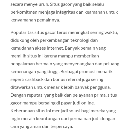
secara menyeluruh. Situs gacor yang baik selalu
berkomitmen menjaga integritas dan keamanan untuk
kenyamanan pemainnya.
Popularitas situs gacor terus meningkat seiring waktu,
didukung oleh perkembangan teknologi dan
kemudahan akses internet. Banyak pemain yang
memilih situs ini karena mampu memberikan
pengalaman bermain yang menyenangkan dan peluang
kemenangan yang tinggi. Berbagai promosi menarik
seperti cashback dan bonus referral juga sering
ditawarkan untuk menarik lebih banyak pengguna.
Dengan reputasi yang baik dan pelayanan prima, situs
gacor mampu bersaing di pasar judi online.
Keberadaan situs ini menjadi solusi bagi mereka yang
ingin meraih keuntungan dari permainan judi dengan
cara yang aman dan terpercaya.