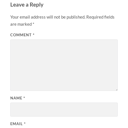
Leave a Reply
Your email address will not be published.
Required fields
are marked
*
COMMENT
*
NAME
*
EMAIL
*