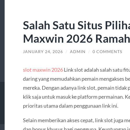
Salah Satu Situs Pil
Maxwin 2026 Ramah
JANUARY 24, 2026
/
ADMIN
/
0 COMMENTS
slot maxwin 2026
Link slot adalah salah satu fi
daring yang memudahkan pemain mengakses ber
mereka. Dengan adanya link slot, pemain tidak p
klik saja untuk masuk ke platform permainan.
prioritas utama dalam penggunaan link ini.
Selain memberikan akses cepat, link slot juga
dan bonus khusus bagi pengguna. Keuntungan 