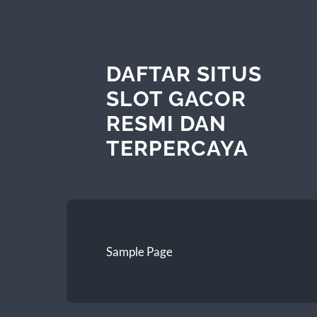
DAFTAR SITUS
SLOT GACOR
RESMI DAN
TERPERCAYA
Sample Page