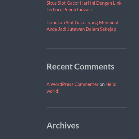
Situs Slot Gacor Hari Ini Dengan Link
Terbaru Penuh Inovasi
Temukan Slot Gacor yang Membuat
Anda Jadi Jutawan Dalam Sekejap
Recent Comments
A WordPress Commenter
on
Hello
world!
Archives