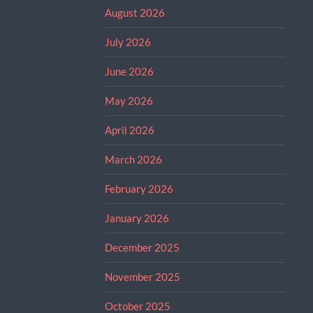
August 2026
July 2026
June 2026
May 2026
April 2026
March 2026
February 2026
January 2026
December 2025
November 2025
October 2025