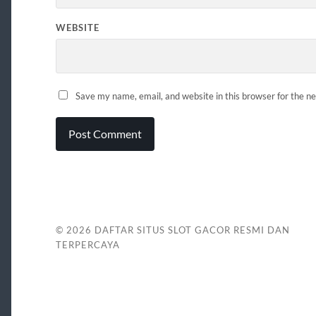
WEBSITE
Save my name, email, and website in this browser for the n
© 2026
DAFTAR SITUS SLOT GACOR RESMI DAN
TERPERCAYA