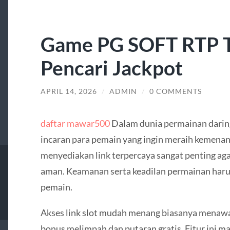
Game PG SOFT RTP T
Pencari Jackpot
APRIL 14, 2026
/
ADMIN
/
0 COMMENTS
daftar mawar500
Dalam dunia permainan daring
incaran para pemain yang ingin meraih kemenan
menyediakan link terpercaya sangat penting ag
aman. Keamanan serta keadilan permainan harus
pemain.
Akses link slot mudah menang biasanya menawar
bonus melimpah dan putaran gratis. Fitur ini