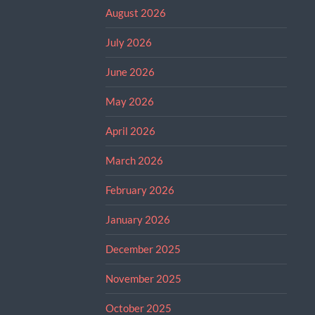
August 2026
July 2026
June 2026
May 2026
April 2026
March 2026
February 2026
January 2026
December 2025
November 2025
October 2025