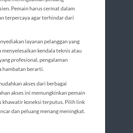
isien. Pemain harus cermat dalam
an terpercaya agar terhindar dari
menyediakan layanan pelanggan yang
n menyelesaikan kendala teknis atau
yang profesional, pengalaman
 hambatan berarti.
udahkan akses dari berbagai
dahan akses ini memungkinkan pemain
 khawatir koneksi terputus. Pilih link
lancar dan peluang menang meningkat.