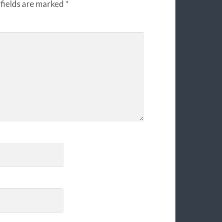
fields are marked
*