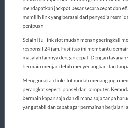
mendapatkan jackpot besar secara cepat dan ef
memilih link yang berasal dari penyedia resmi d
penipuan.
Selain itu, link slot mudah menang seringkali 
responsif 24 jam. Fasilitas ini membantu pemai
masalah lainnya dengan cepat. Dengan layanan 
bermain menjadi lebih menyenangkan dan tanpa
Menggunakan link slot mudah menang juga mem
perangkat seperti ponsel dan komputer. Kemu
bermain kapan saja dan di mana saja tanpa harus
yang stabil dan cepat agar permainan berjalan 