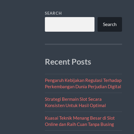
SEARCH
Search
Recent Posts
Pengaruh Kebijakan Regulasi Terhadap
Perkembangan Dunia Perjudian Digital
Strategi Bermain Slot Secara
Konsisten Untuk Hasil Optimal
Kuasai Teknik Menang Besar di Slot
Online dan Raih Cuan Tanpa Busing