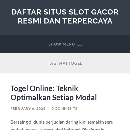
DAFTAR SITUS SLOT GACOR
RESMI DAN TERPERCAYA
SHOW MENU
TAG:
HAI TOGEL
Togel Online: Teknik
Optimalkan Setiap Modal
FEBRUARY 6, 2026
/
0 COMMENTS
Bersaing di dunia perjudian daring kini semakin seru
berkat inovasi terbaru dari haitogel. Platform ini