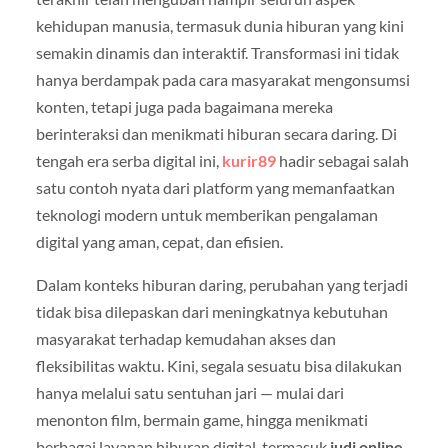
kehidupan manusia, termasuk dunia hiburan yang kini
semakin dinamis dan interaktif. Transformasi ini tidak
hanya berdampak pada cara masyarakat mengonsumsi
konten, tetapi juga pada bagaimana mereka
berinteraksi dan menikmati hiburan secara daring. Di
tengah era serba digital ini,
kurir89
hadir sebagai salah
satu contoh nyata dari platform yang memanfaatkan
teknologi modern untuk memberikan pengalaman
digital yang aman, cepat, dan efisien.
Dalam konteks hiburan daring, perubahan yang terjadi
tidak bisa dilepaskan dari meningkatnya kebutuhan
masyarakat terhadap kemudahan akses dan
fleksibilitas waktu. Kini, segala sesuatu bisa dilakukan
hanya melalui satu sentuhan jari — mulai dari
menonton film, bermain game, hingga menikmati
berbagai layanan hiburan digital, termasuk
judi online