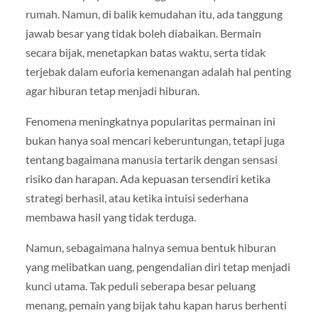
rumah. Namun, di balik kemudahan itu, ada tanggung
jawab besar yang tidak boleh diabaikan. Bermain
secara bijak, menetapkan batas waktu, serta tidak
terjebak dalam euforia kemenangan adalah hal penting
agar hiburan tetap menjadi hiburan.
Fenomena meningkatnya popularitas permainan ini
bukan hanya soal mencari keberuntungan, tetapi juga
tentang bagaimana manusia tertarik dengan sensasi
risiko dan harapan. Ada kepuasan tersendiri ketika
strategi berhasil, atau ketika intuisi sederhana
membawa hasil yang tidak terduga.
Namun, sebagaimana halnya semua bentuk hiburan
yang melibatkan uang, pengendalian diri tetap menjadi
kunci utama. Tak peduli seberapa besar peluang
menang, pemain yang bijak tahu kapan harus berhenti