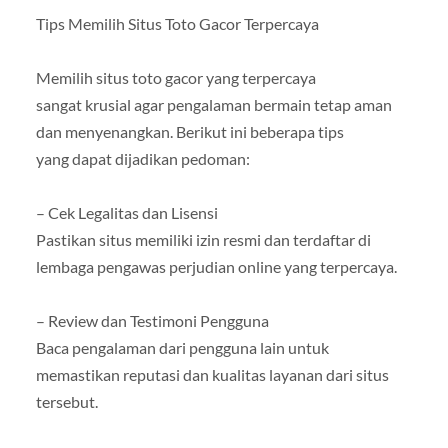
Tips Memilih Situs Toto Gacor Terpercaya
Memilih situs toto gacor yang terpercaya
sangat krusial agar pengalaman bermain tetap aman
dan menyenangkan. Berikut ini beberapa tips
yang dapat dijadikan pedoman:
– Cek Legalitas dan Lisensi
Pastikan situs memiliki izin resmi dan terdaftar di
lembaga pengawas perjudian online yang terpercaya.
– Review dan Testimoni Pengguna
Baca pengalaman dari pengguna lain untuk
memastikan reputasi dan kualitas layanan dari situs
tersebut.