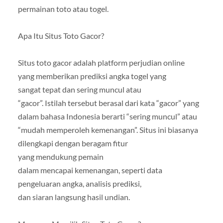
permainan toto atau togel.
Apa Itu Situs Toto Gacor?
Situs toto gacor adalah platform perjudian online
yang memberikan prediksi angka togel yang
sangat tepat dan sering muncul atau
“gacor”. Istilah tersebut berasal dari kata “gacor” yang
dalam bahasa Indonesia berarti “sering muncul” atau
“mudah memperoleh kemenangan”. Situs ini biasanya
dilengkapi dengan beragam fitur
yang mendukung pemain
dalam mencapai kemenangan, seperti data
pengeluaran angka, analisis prediksi,
dan siaran langsung hasil undian.