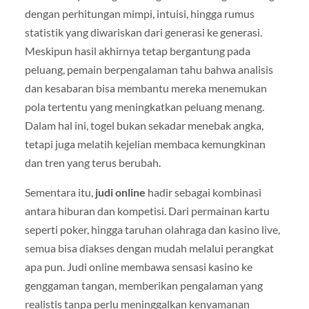
dengan perhitungan mimpi, intuisi, hingga rumus
statistik yang diwariskan dari generasi ke generasi.
Meskipun hasil akhirnya tetap bergantung pada
peluang, pemain berpengalaman tahu bahwa analisis
dan kesabaran bisa membantu mereka menemukan
pola tertentu yang meningkatkan peluang menang.
Dalam hal ini, togel bukan sekadar menebak angka,
tetapi juga melatih kejelian membaca kemungkinan
dan tren yang terus berubah.
Sementara itu,
judi online
hadir sebagai kombinasi
antara hiburan dan kompetisi. Dari permainan kartu
seperti poker, hingga taruhan olahraga dan kasino live,
semua bisa diakses dengan mudah melalui perangkat
apa pun. Judi online membawa sensasi kasino ke
genggaman tangan, memberikan pengalaman yang
realistis tanpa perlu meninggalkan kenyamanan