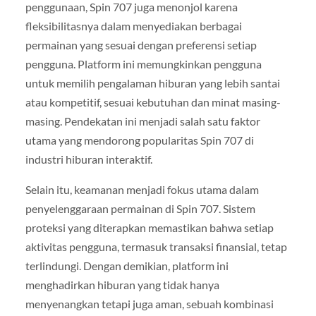
penggunaan, Spin 707 juga menonjol karena
fleksibilitasnya dalam menyediakan berbagai
permainan yang sesuai dengan preferensi setiap
pengguna. Platform ini memungkinkan pengguna
untuk memilih pengalaman hiburan yang lebih santai
atau kompetitif, sesuai kebutuhan dan minat masing-
masing. Pendekatan ini menjadi salah satu faktor
utama yang mendorong popularitas Spin 707 di
industri hiburan interaktif.
Selain itu, keamanan menjadi fokus utama dalam
penyelenggaraan permainan di Spin 707. Sistem
proteksi yang diterapkan memastikan bahwa setiap
aktivitas pengguna, termasuk transaksi finansial, tetap
terlindungi. Dengan demikian, platform ini
menghadirkan hiburan yang tidak hanya
menyenangkan tetapi juga aman, sebuah kombinasi