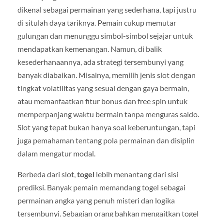
dikenal sebagai permainan yang sederhana, tapi justru
di situlah daya tariknya. Pemain cukup memutar
gulungan dan menunggu simbol-simbol sejajar untuk
mendapatkan kemenangan. Namun, di balik
kesederhanaannya, ada strategi tersembunyi yang
banyak diabaikan. Misalnya, memilih jenis slot dengan
tingkat volatilitas yang sesuai dengan gaya bermain,
atau memanfaatkan fitur bonus dan free spin untuk
memperpanjang waktu bermain tanpa menguras saldo.
Slot yang tepat bukan hanya soal keberuntungan, tapi
juga pemahaman tentang pola permainan dan disiplin
dalam mengatur modal.
Berbeda dari slot,
togel
lebih menantang dari sisi
prediksi. Banyak pemain memandang togel sebagai
permainan angka yang penuh misteri dan logika
tersembunyi. Sebagian orang bahkan mengaitkan togel