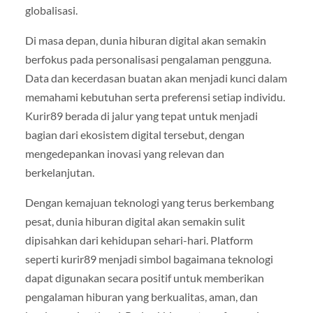
globalisasi.
Di masa depan, dunia hiburan digital akan semakin
berfokus pada personalisasi pengalaman pengguna.
Data dan kecerdasan buatan akan menjadi kunci dalam
memahami kebutuhan serta preferensi setiap individu.
Kurir89 berada di jalur yang tepat untuk menjadi
bagian dari ekosistem digital tersebut, dengan
mengedepankan inovasi yang relevan dan
berkelanjutan.
Dengan kemajuan teknologi yang terus berkembang
pesat, dunia hiburan digital akan semakin sulit
dipisahkan dari kehidupan sehari-hari. Platform
seperti kurir89 menjadi simbol bagaimana teknologi
dapat digunakan secara positif untuk memberikan
pengalaman hiburan yang berkualitas, aman, dan