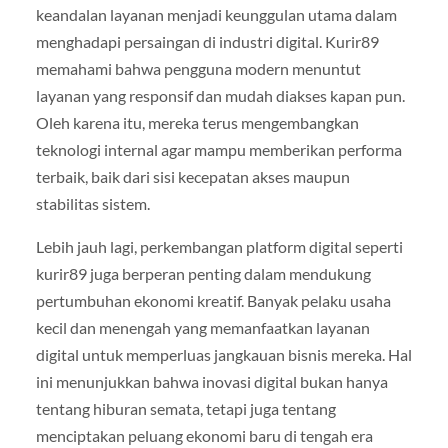
keandalan layanan menjadi keunggulan utama dalam
menghadapi persaingan di industri digital. Kurir89
memahami bahwa pengguna modern menuntut
layanan yang responsif dan mudah diakses kapan pun.
Oleh karena itu, mereka terus mengembangkan
teknologi internal agar mampu memberikan performa
terbaik, baik dari sisi kecepatan akses maupun
stabilitas sistem.
Lebih jauh lagi, perkembangan platform digital seperti
kurir89 juga berperan penting dalam mendukung
pertumbuhan ekonomi kreatif. Banyak pelaku usaha
kecil dan menengah yang memanfaatkan layanan
digital untuk memperluas jangkauan bisnis mereka. Hal
ini menunjukkan bahwa inovasi digital bukan hanya
tentang hiburan semata, tetapi juga tentang
menciptakan peluang ekonomi baru di tengah era