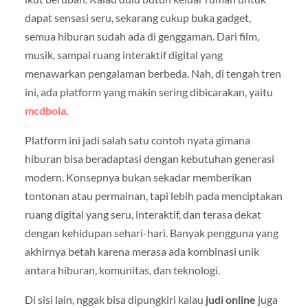
dapat sensasi seru, sekarang cukup buka gadget,
semua hiburan sudah ada di genggaman. Dari film,
musik, sampai ruang interaktif digital yang
menawarkan pengalaman berbeda. Nah, di tengah tren
ini, ada platform yang makin sering dibicarakan, yaitu
mcdbola
.
Platform ini jadi salah satu contoh nyata gimana
hiburan bisa beradaptasi dengan kebutuhan generasi
modern. Konsepnya bukan sekadar memberikan
tontonan atau permainan, tapi lebih pada menciptakan
ruang digital yang seru, interaktif, dan terasa dekat
dengan kehidupan sehari-hari. Banyak pengguna yang
akhirnya betah karena merasa ada kombinasi unik
antara hiburan, komunitas, dan teknologi.
Di sisi lain, nggak bisa dipungkiri kalau
judi online
juga