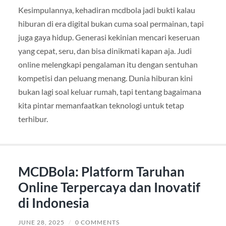
Kesimpulannya, kehadiran mcdbola jadi bukti kalau
hiburan di era digital bukan cuma soal permainan, tapi
juga gaya hidup. Generasi kekinian mencari keseruan
yang cepat, seru, dan bisa dinikmati kapan aja. Judi
online melengkapi pengalaman itu dengan sentuhan
kompetisi dan peluang menang. Dunia hiburan kini
bukan lagi soal keluar rumah, tapi tentang bagaimana
kita pintar memanfaatkan teknologi untuk tetap
terhibur.
MCDBola: Platform Taruhan
Online Terpercaya dan Inovatif
di Indonesia
JUNE 28, 2025
/
0 COMMENTS