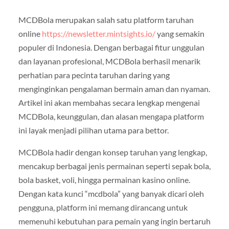
MCDBola merupakan salah satu platform taruhan
online
https://newsletter.mintsights.io/
yang semakin
populer di Indonesia. Dengan berbagai fitur unggulan
dan layanan profesional, MCDBola berhasil menarik
perhatian para pecinta taruhan daring yang
menginginkan pengalaman bermain aman dan nyaman.
Artikel ini akan membahas secara lengkap mengenai
MCDBola, keunggulan, dan alasan mengapa platform
ini layak menjadi pilihan utama para bettor.
MCDBola hadir dengan konsep taruhan yang lengkap,
mencakup berbagai jenis permainan seperti sepak bola,
bola basket, voli, hingga permainan kasino online.
Dengan kata kunci “mcdbola” yang banyak dicari oleh
pengguna, platform ini memang dirancang untuk
memenuhi kebutuhan para pemain yang ingin bertaruh