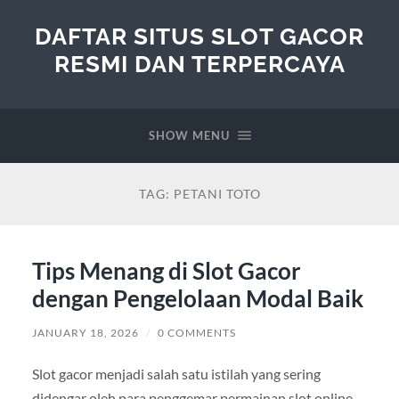
DAFTAR SITUS SLOT GACOR
RESMI DAN TERPERCAYA
SHOW MENU
TAG:
PETANI TOTO
Tips Menang di Slot Gacor
dengan Pengelolaan Modal Baik
JANUARY 18, 2026
/
0 COMMENTS
Slot gacor menjadi salah satu istilah yang sering
didengar oleh para penggemar permainan slot online,