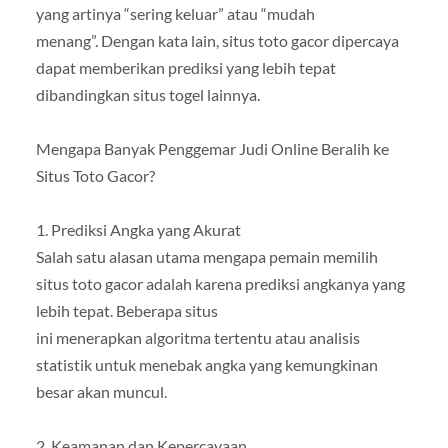
yang artinya “sering keluar” atau “mudah
menang”. Dengan kata lain, situs toto gacor dipercaya
dapat memberikan prediksi yang lebih tepat
dibandingkan situs togel lainnya.
Mengapa Banyak Penggemar Judi Online Beralih ke
Situs Toto Gacor?
1. Prediksi Angka yang Akurat
Salah satu alasan utama mengapa pemain memilih
situs toto gacor adalah karena prediksi angkanya yang
lebih tepat. Beberapa situs
ini menerapkan algoritma tertentu atau analisis
statistik untuk menebak angka yang kemungkinan
besar akan muncul.
2. Keamanan dan Kepercayaan