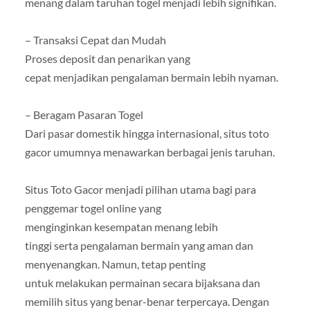
menang dalam taruhan togel menjadi lebih signifikan.
– Transaksi Cepat dan Mudah
Proses deposit dan penarikan yang
cepat menjadikan pengalaman bermain lebih nyaman.
– Beragam Pasaran Togel
Dari pasar domestik hingga internasional, situs toto
gacor umumnya menawarkan berbagai jenis taruhan.
Situs Toto Gacor menjadi pilihan utama bagi para
penggemar togel online yang
menginginkan kesempatan menang lebih
tinggi serta pengalaman bermain yang aman dan
menyenangkan. Namun, tetap penting
untuk melakukan permainan secara bijaksana dan
memilih situs yang benar-benar terpercaya. Dengan