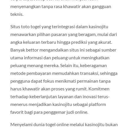
menyenangkan tanpa rasa khawatir akan gangguan
teknis.
Situs toto togel yang terintegrasi dalam kasinojitu
menawarkan pilihan pasaran yang beragam, mulai dari
angka keluaran terbaru hingga prediksi yang akurat.
Banyak bettor mengandalkan situs ini sebagai sumber
utama informasi dan peluang untuk meningkatkan
peluang menang mereka. Selain itu, keberagaman
metode pembayaran memudahkan transaksi, sehingga
pengguna dapat fokus menikmati permainan tanpa
harus khawatir akan proses yang rumit. Komitmen
terhadap keberlanjutan layanan dan inovasi terus-
menerus menjadikan kasinojitu sebagai platform
favorit bagi para penggemar judi online.
Menyelami dunia togel online melalui kasinojitu bukan