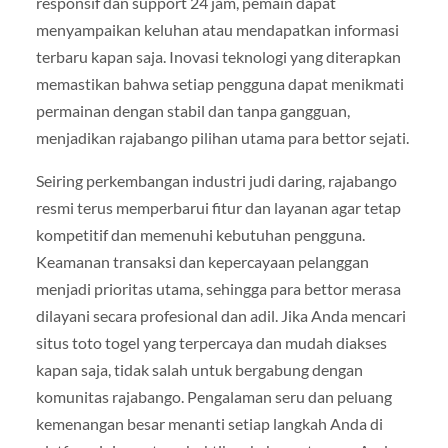
responsif dan support 24 jam, pemain dapat
menyampaikan keluhan atau mendapatkan informasi
terbaru kapan saja. Inovasi teknologi yang diterapkan
memastikan bahwa setiap pengguna dapat menikmati
permainan dengan stabil dan tanpa gangguan,
menjadikan rajabango pilihan utama para bettor sejati.
Seiring perkembangan industri judi daring, rajabango
resmi terus memperbarui fitur dan layanan agar tetap
kompetitif dan memenuhi kebutuhan pengguna.
Keamanan transaksi dan kepercayaan pelanggan
menjadi prioritas utama, sehingga para bettor merasa
dilayani secara profesional dan adil. Jika Anda mencari
situs toto togel yang terpercaya dan mudah diakses
kapan saja, tidak salah untuk bergabung dengan
komunitas rajabango. Pengalaman seru dan peluang
kemenangan besar menanti setiap langkah Anda di