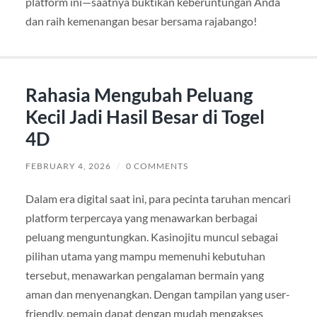
platform ini—saatnya buktikan keberuntungan Anda
dan raih kemenangan besar bersama rajabango!
Rahasia Mengubah Peluang
Kecil Jadi Hasil Besar di Togel
4D
FEBRUARY 4, 2026
/
0 COMMENTS
Dalam era digital saat ini, para pecinta taruhan mencari
platform terpercaya yang menawarkan berbagai
peluang menguntungkan. Kasinojitu muncul sebagai
pilihan utama yang mampu memenuhi kebutuhan
tersebut, menawarkan pengalaman bermain yang
aman dan menyenangkan. Dengan tampilan yang user-
friendly, pemain dapat dengan mudah mengakses