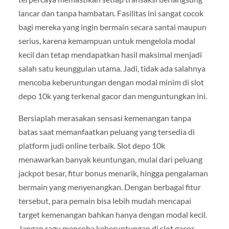
lancar dan tanpa hambatan. Fasilitas ini sangat cocok
bagi mereka yang ingin bermain secara santai maupun
serius, karena kemampuan untuk mengelola modal
kecil dan tetap mendapatkan hasil maksimal menjadi
salah satu keunggulan utama. Jadi, tidak ada salahnya
mencoba keberuntungan dengan modal minim di slot
depo 10k yang terkenal gacor dan menguntungkan ini.
Bersiaplah merasakan sensasi kemenangan tanpa
batas saat memanfaatkan peluang yang tersedia di
platform judi online terbaik. Slot depo 10k
menawarkan banyak keuntungan, mulai dari peluang
jackpot besar, fitur bonus menarik, hingga pengalaman
bermain yang menyenangkan. Dengan berbagai fitur
tersebut, para pemain bisa lebih mudah mencapai
target kemenangan bahkan hanya dengan modal kecil.
Jangan ragu mencoba keberuntungan di slot gacor