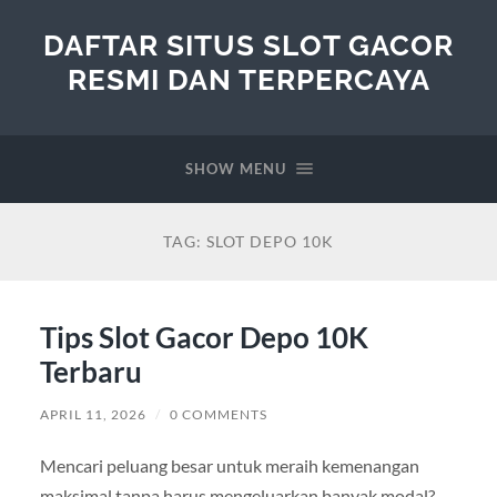
DAFTAR SITUS SLOT GACOR
RESMI DAN TERPERCAYA
SHOW MENU
TAG:
SLOT DEPO 10K
Tips Slot Gacor Depo 10K
Terbaru
APRIL 11, 2026
/
0 COMMENTS
Mencari peluang besar untuk meraih kemenangan
maksimal tanpa harus mengeluarkan banyak modal?