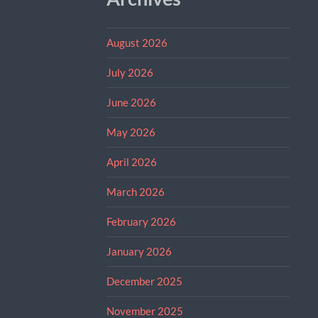
August 2026
July 2026
June 2026
May 2026
April 2026
March 2026
February 2026
January 2026
December 2025
November 2025