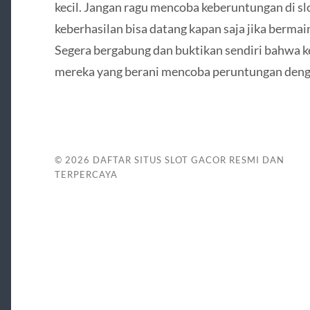
kecil. Jangan ragu mencoba keberuntungan di sl
keberhasilan bisa datang kapan saja jika bermai
Segera bergabung dan buktikan sendiri bahwa
mereka yang berani mencoba peruntungan deng
© 2026
DAFTAR SITUS SLOT GACOR RESMI DAN
TERPERCAYA