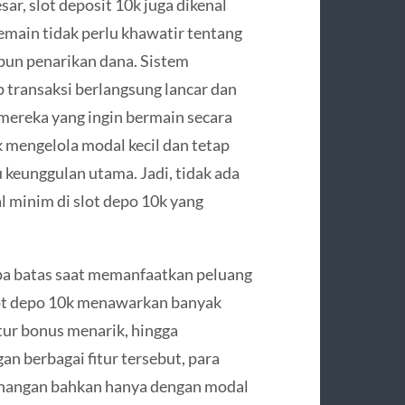
r, slot deposit 10k juga dikenal
emain tidak perlu khawatir tentang
un penarikan dana. Sistem
transaksi berlangsung lancar dan
 mereka yang ingin bermain secara
mengelola modal kecil dan tetap
keunggulan utama. Jadi, tidak ada
minim di slot depo 10k yang
pa batas saat memanfaatkan peluang
 Slot depo 10k menawarkan banyak
itur bonus menarik, hingga
 berbagai fitur tersebut, para
enangan bahkan hanya dengan modal