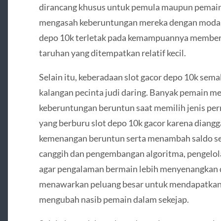
dirancang khusus untuk pemula maupun pemain
mengasah keberuntungan mereka dengan modal 
depo 10k terletak pada kemampuannya member
taruhan yang ditempatkan relatif kecil.
Selain itu, keberadaan slot gacor depo 10k sem
kalangan pecinta judi daring. Banyak pemain
keberuntungan beruntun saat memilih jenis perm
yang berburu slot depo 10k gacor karena dia
kemenangan beruntun serta menambah saldo sec
canggih dan pengembangan algoritma, pengelola 
agar pengalaman bermain lebih menyenangkan 
menawarkan peluang besar untuk mendapatkan
mengubah nasib pemain dalam sekejap.