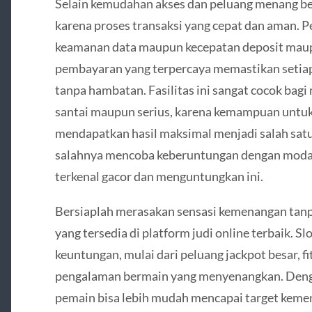
Selain kemudahan akses dan peluang menang besa
karena proses transaksi yang cepat dan aman. P
keamanan data maupun kecepatan deposit maup
pembayaran yang terpercaya memastikan setiap 
tanpa hambatan. Fasilitas ini sangat cocok bagi
santai maupun serius, karena kemampuan untuk 
mendapatkan hasil maksimal menjadi salah satu 
salahnya mencoba keberuntungan dengan modal 
terkenal gacor dan menguntungkan ini.
Bersiaplah merasakan sensasi kemenangan tan
yang tersedia di platform judi online terbaik.
keuntungan, mulai dari peluang jackpot besar, f
pengalaman bermain yang menyenangkan. Dengan
pemain bisa lebih mudah mencapai target kem