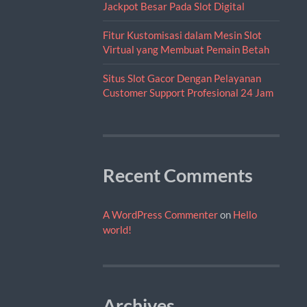
Jackpot Besar Pada Slot Digital
Fitur Kustomisasi dalam Mesin Slot
Virtual yang Membuat Pemain Betah
Situs Slot Gacor Dengan Pelayanan
Customer Support Profesional 24 Jam
Recent Comments
A WordPress Commenter
on
Hello
world!
Archives