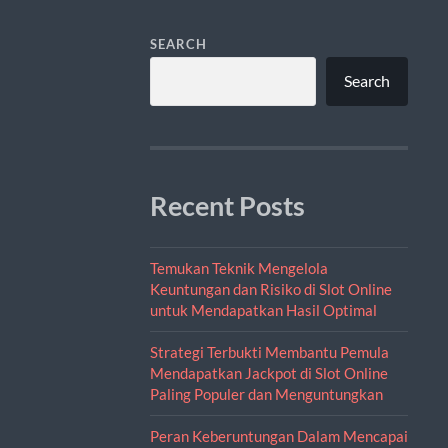
SEARCH
Search
Recent Posts
Temukan Teknik Mengelola
Keuntungan dan Risiko di Slot Online
untuk Mendapatkan Hasil Optimal
Strategi Terbukti Membantu Pemula
Mendapatkan Jackpot di Slot Online
Paling Populer dan Menguntungkan
Peran Keberuntungan Dalam Mencapai