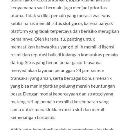
kenyamanan saat bermain juga menjadi prioritas
utama. Tidak sedikit pemain yang merasa was-was
ketika harus memilih situs slot gacor, karena banyak
platform yang tidak terpercaya dan berisiko merugikan
pemainnya. Oleh karena itu, penting untuk
memastikan bahwa situs yang dipilih memiliki lisensi
resmi dan reputasi baik di kalangan komunitas pemain
daring. Situs yang benar-benar gacor biasanya
menyediakan layanan pelanggan 24 jam, sistem
transaksi yang aman, serta berbagai bonus menarik
yang bisa meningkatkan peluang meraih keuntungan
besar. Dengan modal kepercayaan dan strategi yang
matang, setiap pemain memiliki kesempatan yang
sama untuk menaklukkan mesin slot dan meraih
kemenangan fantastis.
Akhir kata, keberhasilan dalam permainan slot tidak