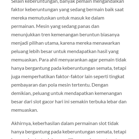
Selain keberuntungan, banyak pemain mengandalkan
faktor keberuntungan yang sedang bermain baik saat
mereka memutuskan untuk masuk ke dalam
permainan. Mesin yang sedang panas dan
menunjukkan tren kemenangan beruntun biasanya
menjadi pilihan utama, karena mereka menawarkan
peluang lebih besar untuk mendapatkan hasil yang
memuaskan. Para ahli menyarankan agar pemain tidak
hanya bergantung pada keberuntungan semata, tetapi
juga memperhatikan faktor-faktor lain seperti tingkat
pembayaran dan pola mesin tertentu. Dengan
demikian, peluang untuk mendapatkan kemenangan
besar dari slot gacor hari ini semakin terbuka lebar dan
memuaskan.
Akhirnya, keberhasilan dalam permainan slot tidak
hanya bergantung pada keberuntungan semata, tetapi