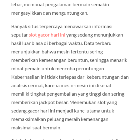
lebar, membuat pengalaman bermain semakin
mengasyikkan dan menguntungkan.
Banyak situs terpercaya menawarkan informasi
seputar
slot gacor hari ini
yang sedang menunjukkan
hasil luar biasa di berbagai waktu. Data terbaru
menunjukkan bahwa mesin tertentu sering
memberikan kemenangan beruntun, sehingga menarik
minat pemain untuk mencoba peruntungan.
Keberhasilan ini tidak terlepas dari keberuntungan dan
analisis cermat, karena mesin-mesin ini dikenal
memiliki tingkat pengembalian yang tinggi dan sering
memberikan jackpot besar. Menemukan slot yang
sedang gacor hari ini menjadi kunci utama untuk
memaksimalkan peluang meraih kemenangan
maksimal saat bermain.