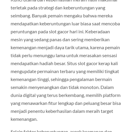
terletak pada strategi dan keberuntungan yang
seimbang. Banyak pemain mengaku bahwa mereka
mendapatkan keberuntungan luar biasa saat mencoba
peruntungan pada slot gacor hari ini. Keberadaan
mesin yang sedang panas dan sering memberikan
kemenangan menjadi daya tarik utama, karena pemain
tidak perlu menunggu lama untuk merasakan sensasi
mendapatkan hadiah besar. Situs slot gacor kerap kali
mengupdate permainan terbaru yang memiliki tingkat
kemenangan tinggi, sehingga pengalaman bermain
semakin menyenangkan dan tidak monoton. Dalam
dunia digital yang terus berkembang, memilih platform
yang menawarkan fitur lengkap dan peluang besar bisa
menjadi penentu keberhasilan dalam meraih target
kemenangan.
Selain faktor keberuntungan, aspek keamanan dan