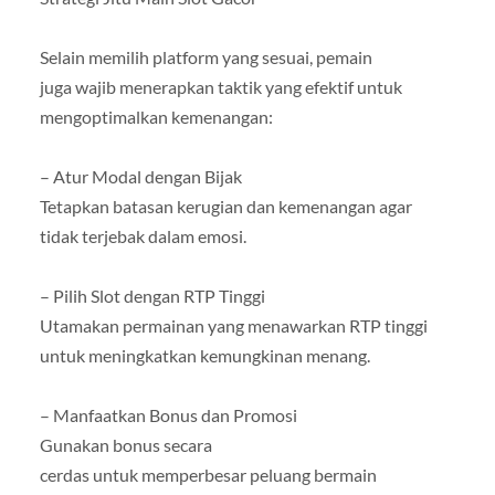
Selain memilih platform yang sesuai, pemain
juga wajib menerapkan taktik yang efektif untuk
mengoptimalkan kemenangan:
– Atur Modal dengan Bijak
Tetapkan batasan kerugian dan kemenangan agar
tidak terjebak dalam emosi.
– Pilih Slot dengan RTP Tinggi
Utamakan permainan yang menawarkan RTP tinggi
untuk meningkatkan kemungkinan menang.
– Manfaatkan Bonus dan Promosi
Gunakan bonus secara
cerdas untuk memperbesar peluang bermain