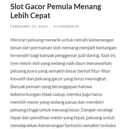
Slot Gacor Pemula Menang
Lebih Cepat
FEBRUARY 25, 2026
/
0 COMMENTS
Mencari peluang menarik untuk meraih kemenangan
besar dari permainan slot memang menjadi tantangan
tersendiri bagi banyak penggemar judi daring. Saat ini,
tren mesin slot yang sedang naik daun menawarkan
peluang juara yang semakin besar berkat fitur-fitur
inovatif dan peluang gacor yang terus meningkat.
Banyak pemain yang beranggapan bahwa
keberuntungan tidak cukup, mereka juga harus
memilih mesin yang sedang panas dan memberi
peluang tinggi untuk menang besar. Dengan strategi
tepat dan pemilihan mesin yang tepat, peluang untuk
mendapatkan kemenangan fantastis semakin terbuka