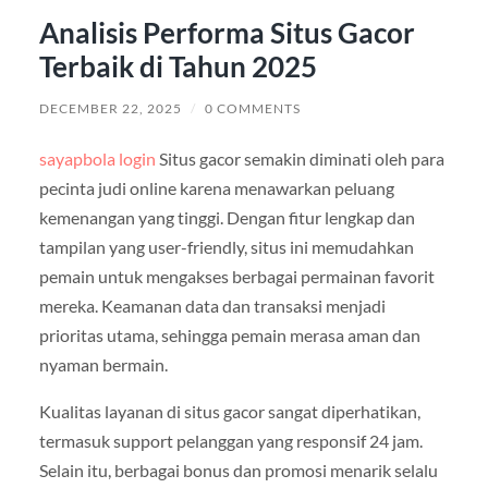
Analisis Performa Situs Gacor
Terbaik di Tahun 2025
DECEMBER 22, 2025
/
0 COMMENTS
sayapbola login
Situs gacor semakin diminati oleh para
pecinta judi online karena menawarkan peluang
kemenangan yang tinggi. Dengan fitur lengkap dan
tampilan yang user-friendly, situs ini memudahkan
pemain untuk mengakses berbagai permainan favorit
mereka. Keamanan data dan transaksi menjadi
prioritas utama, sehingga pemain merasa aman dan
nyaman bermain.
Kualitas layanan di situs gacor sangat diperhatikan,
termasuk support pelanggan yang responsif 24 jam.
Selain itu, berbagai bonus dan promosi menarik selalu