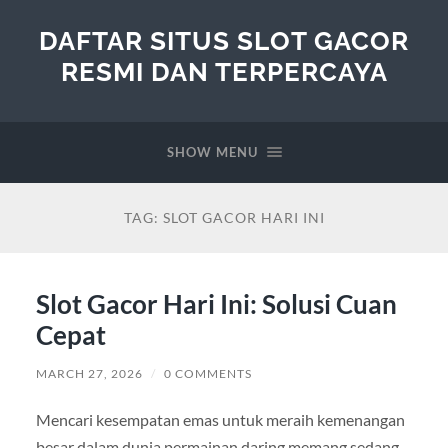
DAFTAR SITUS SLOT GACOR
RESMI DAN TERPERCAYA
SHOW MENU
TAG:
SLOT GACOR HARI INI
Slot Gacor Hari Ini: Solusi Cuan
Cepat
MARCH 27, 2026
/
0 COMMENTS
Mencari kesempatan emas untuk meraih kemenangan
besar dalam dunia permainan daring memang sedang