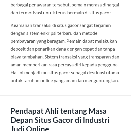
berbagai penawaran tersebut, pemain merasa dihargai
dan termotivasi untuk terus bermain di situs gacor.
Keamanan transaksi di situs gacor sangat terjamin
dengan sistem enkripsi terbaru dan metode
pembayaran yang beragam. Pemain dapat melakukan
deposit dan penarikan dana dengan cepat dan tanpa
biaya tambahan. Sistem transaksi yang transparan dan
aman memberikan rasa percaya diri kepada pengguna.
Hal ini menjadikan situs gacor sebagai destinasi utama
untuk taruhan online yang aman dan menguntungkan.
Pendapat Ahli tentang Masa
Depan Situs Gacor di Industri
Judi Online