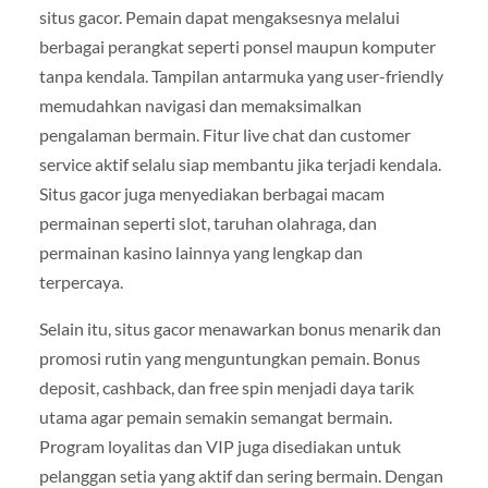
situs gacor. Pemain dapat mengaksesnya melalui
berbagai perangkat seperti ponsel maupun komputer
tanpa kendala. Tampilan antarmuka yang user-friendly
memudahkan navigasi dan memaksimalkan
pengalaman bermain. Fitur live chat dan customer
service aktif selalu siap membantu jika terjadi kendala.
Situs gacor juga menyediakan berbagai macam
permainan seperti slot, taruhan olahraga, dan
permainan kasino lainnya yang lengkap dan
terpercaya.
Selain itu, situs gacor menawarkan bonus menarik dan
promosi rutin yang menguntungkan pemain. Bonus
deposit, cashback, dan free spin menjadi daya tarik
utama agar pemain semakin semangat bermain.
Program loyalitas dan VIP juga disediakan untuk
pelanggan setia yang aktif dan sering bermain. Dengan