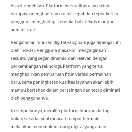
bisa diremehkan. Platform berkualitas akan selalu
berupaya menghadirkan solusi cepat dan tepat ketika
pengguna menghadapi kendala, baik teknis maupun
administratif.
Pengalaman hiburan digital yang baik juga dipengaruhi
oleh inovasi. Pengguna masa kini menginginkan
sesuatu yang segar, dinamis, dan relevan dengan
perkembangan teknologi. Platform yang terus
menghadirkan pembaruan fitur, variasi permainan
baru, serta peningkatan kualitas layanan akan lebih
mampu bertahan dalam persaingan dan tetap diminati
oleh penggunanya.
Kesimpulannya, memilih platform hiburan daring
bukan sekadar soal mencari tempat bermain,
melainkan menemukan ruang digital yang aman,