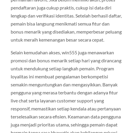
pendaftaran juga cukup praktis, cukup isi data diri
lengkap dan verifikasi identitas. Setelah berhasil daftar,
pemain bisa langsung menikmati semua fitur dan
bonus menarik yang disediakan, memperbesar peluang
untuk meraih kemenangan besar secara cepat.
Selain kemudahan akses, win555 juga menawarkan
promosi dan bonus menarik setiap hari yang dirancang
untuk mendukung setiap langkah pemain. Program
loyalitas ini membuat pengalaman berkompetisi
semakin menguntungkan dan mengasyikkan. Banyak
pengguna yang merasa terbantu dengan adanya fitur
live chat serta layanan customer support yang
responsif, memastikan setiap kendala atau pertanyaan
terselesaikan secara efisien. Keamanan data pengguna
juga menjadi prioritas utama, sehingga pemain dapat
bermain tanpa rasa khawatir akan kehilangan privasi.