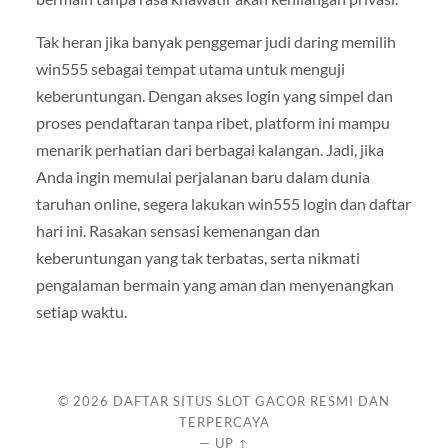
Tak heran jika banyak penggemar judi daring memilih
win555 sebagai tempat utama untuk menguji
keberuntungan. Dengan akses login yang simpel dan
proses pendaftaran tanpa ribet, platform ini mampu
menarik perhatian dari berbagai kalangan. Jadi, jika
Anda ingin memulai perjalanan baru dalam dunia
taruhan online, segera lakukan win555 login dan daftar
hari ini. Rasakan sensasi kemenangan dan
keberuntungan yang tak terbatas, serta nikmati
pengalaman bermain yang aman dan menyenangkan
setiap waktu.
© 2026
DAFTAR SITUS SLOT GACOR RESMI DAN
TERPERCAYA
—
UP ↑