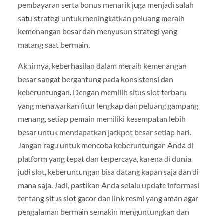
pembayaran serta bonus menarik juga menjadi salah
satu strategi untuk meningkatkan peluang meraih
kemenangan besar dan menyusun strategi yang
matang saat bermain.
Akhirnya, keberhasilan dalam meraih kemenangan
besar sangat bergantung pada konsistensi dan
keberuntungan. Dengan memilih situs slot terbaru
yang menawarkan fitur lengkap dan peluang gampang
menang, setiap pemain memiliki kesempatan lebih
besar untuk mendapatkan jackpot besar setiap hari.
Jangan ragu untuk mencoba keberuntungan Anda di
platform yang tepat dan terpercaya, karena di dunia
judi slot, keberuntungan bisa datang kapan saja dan di
mana saja. Jadi, pastikan Anda selalu update informasi
tentang situs slot gacor dan link resmi yang aman agar
pengalaman bermain semakin menguntungkan dan