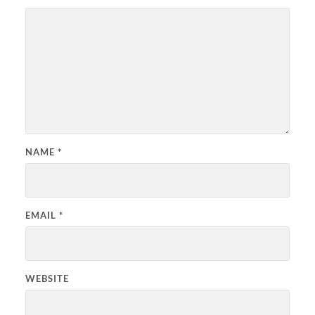
NAME
*
EMAIL
*
WEBSITE