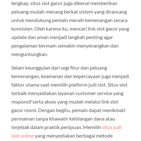
lengkap, situs slot gacor juga dikenal memberikan
peluang mudah menang berkat sistem yang dirancang
untuk mendukung pemain meraih kemenangan secara
konsisten. Oleh karena itu, mencari link slot gacor yang
update dan aman menjadi langkah penting agar
pengalaman bermain semakin menyenangkan dan
menguntungkan.
Selain keunggulan dari segi fitur dan peluang
kemenangan, keamanan dan kepercayaan juga menjadi
faktor utama saat memilih platform judi slot. Situs slot
terbaik menyediakan layanan customer service yang
responsif serta akses yang mudah melalui link slot
gacor resmi. Dengan begitu, pemain dapat menikmati
permainan tanpa khawatir kehilangan dana atau
terjebak dalam praktik penipuan. Memilih
situs judi
slot online
yang menyediakan berbagai metode