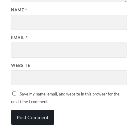
NAME
*
EMAIL
*
WEBSITE
Save my name, email, and website in this browser for the
next time I comment.