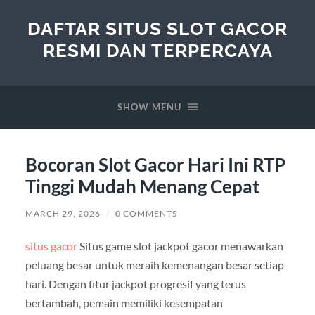
DAFTAR SITUS SLOT GACOR
RESMI DAN TERPERCAYA
SHOW MENU
Bocoran Slot Gacor Hari Ini RTP
Tinggi Mudah Menang Cepat
MARCH 29, 2026
/
0 COMMENTS
situs gacor
Situs game slot jackpot gacor menawarkan
peluang besar untuk meraih kemenangan besar setiap
hari. Dengan fitur jackpot progresif yang terus
bertambah, pemain memiliki kesempatan