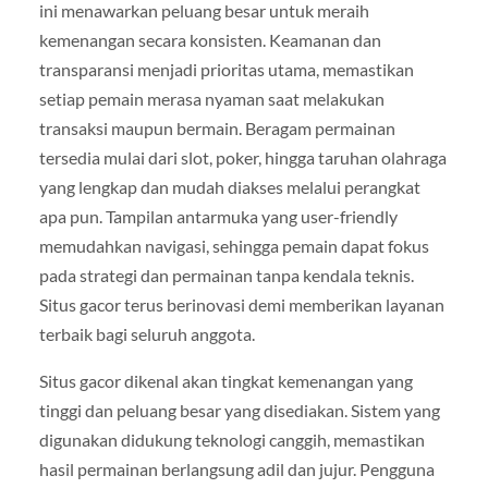
ini menawarkan peluang besar untuk meraih
kemenangan secara konsisten. Keamanan dan
transparansi menjadi prioritas utama, memastikan
setiap pemain merasa nyaman saat melakukan
transaksi maupun bermain. Beragam permainan
tersedia mulai dari slot, poker, hingga taruhan olahraga
yang lengkap dan mudah diakses melalui perangkat
apa pun. Tampilan antarmuka yang user-friendly
memudahkan navigasi, sehingga pemain dapat fokus
pada strategi dan permainan tanpa kendala teknis.
Situs gacor terus berinovasi demi memberikan layanan
terbaik bagi seluruh anggota.
Situs gacor dikenal akan tingkat kemenangan yang
tinggi dan peluang besar yang disediakan. Sistem yang
digunakan didukung teknologi canggih, memastikan
hasil permainan berlangsung adil dan jujur. Pengguna