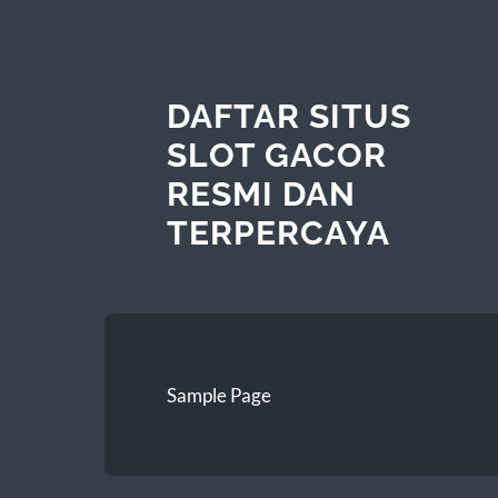
DAFTAR SITUS
SLOT GACOR
RESMI DAN
TERPERCAYA
Sample Page