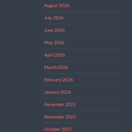
August 2026
July 2026
June 2026
May 2026
April 2026
March 2026
February 2026
January 2026
December 2025
November 2025
October 2025