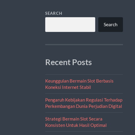
SEARCH
Search
Recent Posts
Keunggulan Bermain Slot Berbasis
Koneksi Internet Stabil
Pengaruh Kebijakan Regulasi Terhadap
Perkembangan Dunia Perjudian Digital
Strategi Bermain Slot Secara
Konsisten Untuk Hasil Optimal