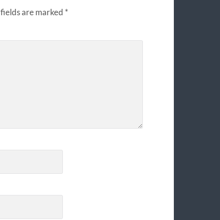
fields are marked
*