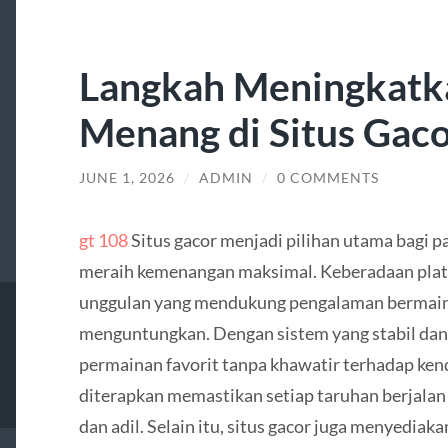
Langkah Meningkatk
Menang di Situs Gac
JUNE 1, 2026
/
ADMIN
/
0 COMMENTS
gt 108
Situs gacor menjadi pilihan utama bagi pa
meraih kemenangan maksimal. Keberadaan platf
unggulan yang mendukung pengalaman bermai
menguntungkan. Dengan sistem yang stabil dan
permainan favorit tanpa khawatir terhadap kend
diterapkan memastikan setiap taruhan berjalan 
dan adil. Selain itu, situs gacor juga menyediak