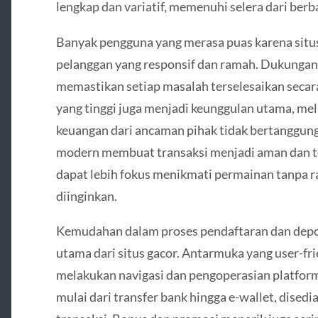
lengkap dan variatif, memenuhi selera dari ber
Banyak pengguna yang merasa puas karena sit
pelanggan yang responsif dan ramah. Dukungan 
memastikan setiap masalah terselesaikan secara
yang tinggi juga menjadi keunggulan utama, meli
keuangan dari ancaman pihak tidak bertanggung
modern membuat transaksi menjadi aman dan t
dapat lebih fokus menikmati permainan tanpa ra
diinginkan.
Kemudahan dalam proses pendaftaran dan deposi
utama dari situs gacor. Antarmuka yang user-
melakukan navigasi dan pengoperasian platfor
mulai dari transfer bank hingga e-wallet, dis