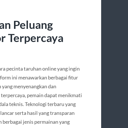
an Peluang
or Terpercaya
ra pecinta taruhan online yang ingin
orm ini menawarkan berbagai fitur
n yang menyenangkan dan
 terpercaya, pemain dapat menikmati
ala teknis. Teknologi terbaru yang
lancar serta hasil yang transparan
an berbagai jenis permainan yang