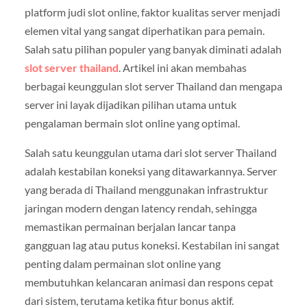
platform judi slot online, faktor kualitas server menjadi
elemen vital yang sangat diperhatikan para pemain.
Salah satu pilihan populer yang banyak diminati adalah
slot server thailand
. Artikel ini akan membahas
berbagai keunggulan slot server Thailand dan mengapa
server ini layak dijadikan pilihan utama untuk
pengalaman bermain slot online yang optimal.
Salah satu keunggulan utama dari slot server Thailand
adalah kestabilan koneksi yang ditawarkannya. Server
yang berada di Thailand menggunakan infrastruktur
jaringan modern dengan latency rendah, sehingga
memastikan permainan berjalan lancar tanpa
gangguan lag atau putus koneksi. Kestabilan ini sangat
penting dalam permainan slot online yang
membutuhkan kelancaran animasi dan respons cepat
dari sistem, terutama ketika fitur bonus aktif.