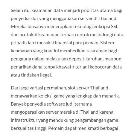
Selain itu, keamanan data menjadi prioritas utama bagi
penyedia slot yang menggunakan server di Thailand.
Mereka biasanya menerapkan teknologi enkripsi SSL
dan protokol keamanan terbaru untuk melindungi data
pribadi dan transaksi finansial para pemain. Sistem
keamanan yang kuat ini memberikan rasa aman bagi
pengguna dalam melakukan deposit, taruhan, maupun
penarikan dana tanpa khawatir terjadi kebocoran data
atau tindakan ilegal.
Dari segi variasi permainan, slot server Thailand
menawarkan koleksi game yang lengkap dan menarik.
Banyak penyedia software judi ternama
mengoperasikan server mereka di Thailand karena
infrastruktur yang mendukung pengembangan game
berkualitas tinggi. Pemain dapat menikmati berbagai