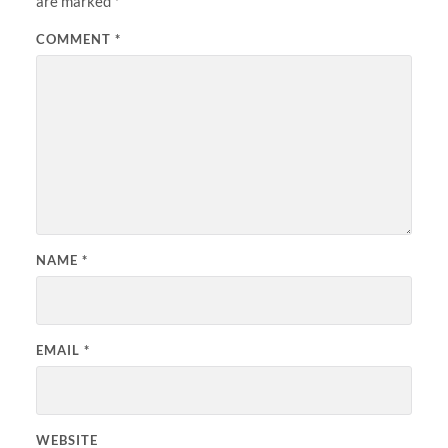
are marked
*
COMMENT
*
NAME
*
EMAIL
*
WEBSITE