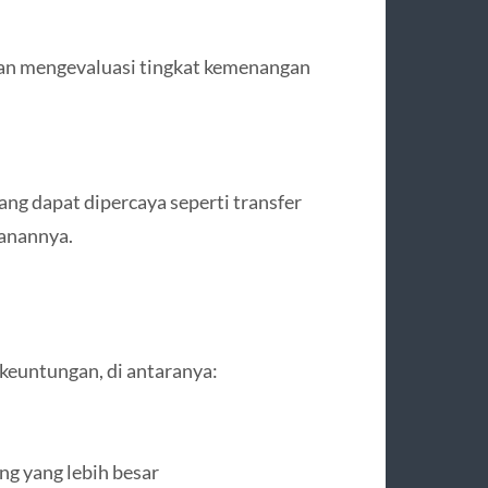
an mengevaluasi tingkat kemenangan
ang dapat dipercaya seperti transfer
manannya.
keuntungan, di antaranya:
ng yang lebih besar