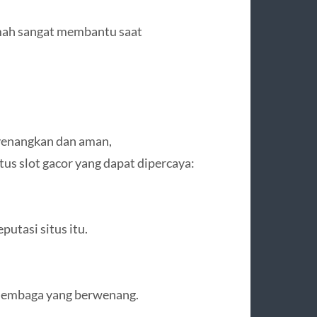
mah sangat membantu saat
enangkan dan aman,
us slot gacor yang dapat dipercaya:
utasi situs itu.
i lembaga yang berwenang.