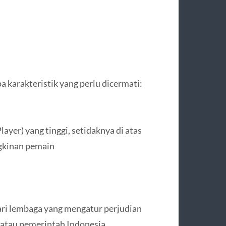
 karakteristik yang perlu dicermati:
yer) yang tinggi, setidaknya di atas
gkinan pemain
dari lembaga yang mengatur perjudian
atau pemerintah Indonesia