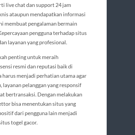
rti live chat dan support 24 jam
knis ataupun mendapatkan informasi
 ini membuat pengalaman bermain
 Kepercayaan pengguna terhadap situs
dan layanan yang profesional.
kah penting untuk meraih
sensi resmi dan reputasi baik di
ga harus menjadi perhatian utama agar
tu, layanan pelanggan yang responsif
t bertransaksi. Dengan melakukan
ettor bisa menentukan situs yang
ositif dari pengguna lain menjadi
itus togel gacor.