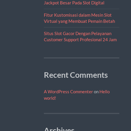
Jackpot Besar Pada Slot Digital
Fitur Kustomisasi dalam Mesin Slot
Virtual yang Membuat Pemain Betah
Situs Slot Gacor Dengan Pelayanan
Customer Support Profesional 24 Jam
Recent Comments
A WordPress Commenter
on
Hello
world!
Archives