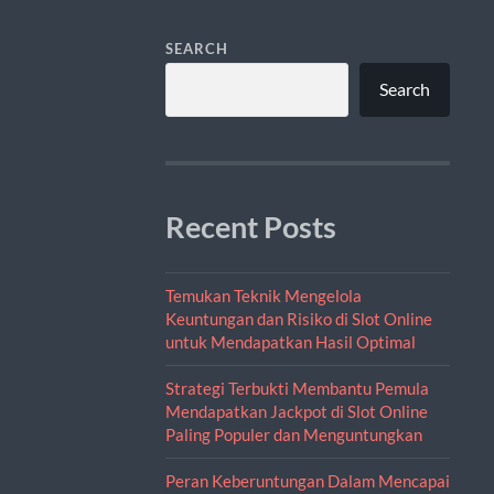
SEARCH
Search
Recent Posts
Temukan Teknik Mengelola
Keuntungan dan Risiko di Slot Online
untuk Mendapatkan Hasil Optimal
Strategi Terbukti Membantu Pemula
Mendapatkan Jackpot di Slot Online
Paling Populer dan Menguntungkan
Peran Keberuntungan Dalam Mencapai