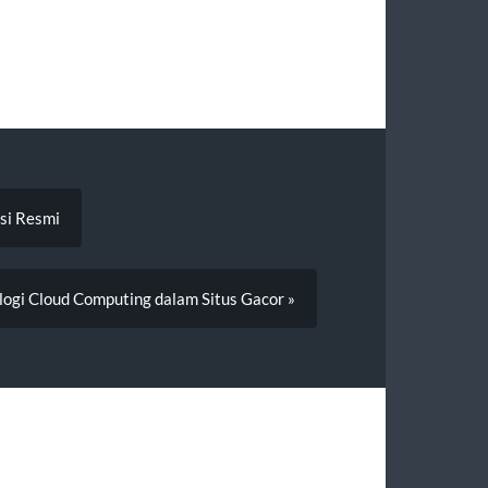
si Resmi
ogi Cloud Computing dalam Situs Gacor »