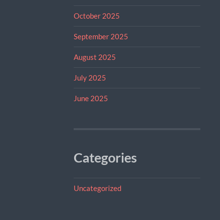
October 2025
September 2025
August 2025
July 2025
June 2025
Categories
Uncategorized