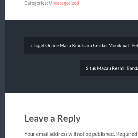
Categories:
Uncategorized
« Togel Online Masa Kini: Cara Cerdas Menikmati Pelu
Situs Macau Resmi: Banda
Leave a Reply
Your email address will not be published.
Required 