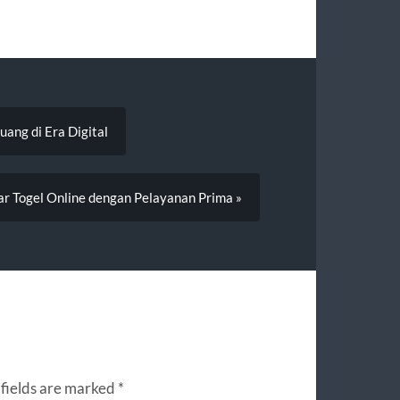
ang di Era Digital
r Togel Online dengan Pelayanan Prima »
fields are marked
*