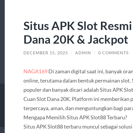
Situs APK Slot Resm
Dana 20K & Jackpot
DECEMBER 15, 2025
/
ADMIN
/
0 COMMENTS
NAGA169
Di zaman digital saat ini, banyak ora
online, terutama dalam bentuk permainan slot. 
populer dan banyak dicari adalah Situs APK Slo
Cuan Slot Dana 20K. Platform ini memberikan 
terpercaya, aman, dan menguntungkan bagi para
Mengapa Memilih Situs APK Slot88 Terbaru?
Situs APK Slot88 terbaru muncul sebagai solusi