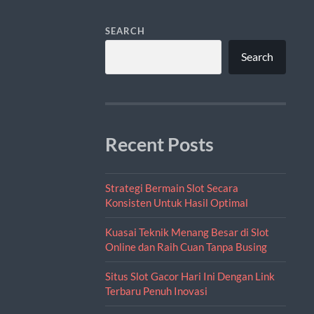
SEARCH
Search
Recent Posts
Strategi Bermain Slot Secara
Konsisten Untuk Hasil Optimal
Kuasai Teknik Menang Besar di Slot
Online dan Raih Cuan Tanpa Busing
Situs Slot Gacor Hari Ini Dengan Link
Terbaru Penuh Inovasi