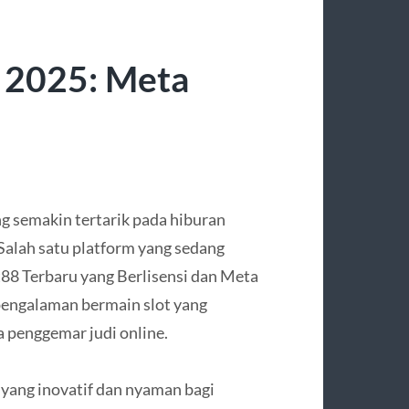
i 2025: Meta
ng semakin tertarik pada hiburan
Salah satu platform yang sedang
t88 Terbaru yang Berlisensi dan Meta
pengalaman bermain slot yang
 penggemar judi online.
 yang inovatif dan nyaman bagi