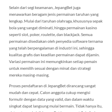
Selain dari segi keamanan, JepangBet juga
menawarkan beragam jenis permainan taruhan yang
lengkap. Mulai dari taruhan olahraga, khususnya sepak
bola yang sangat diminati, hingga permainan kasino
seperti slot, poker, roulette, dan blackjack. Semua
permainan disediakan oleh penyedia software ternama
yang telah berpengalaman di industri ini, sehingga
kualitas grafis dan keadilan permainan dapat dijamin.
Variasi permainan ini memungkinkan setiap pemain
untuk memilih sesuai dengan minat dan strategi
mereka masing-masing.
Proses pendaftaran di JepangBet dirancang sangat
mudah dan cepat. Calon anggota cukup mengisi
formulir dengan data yang valid, dan dalam waktu
singkat dapat langsung mulai bermain. Tidak hanya itu,