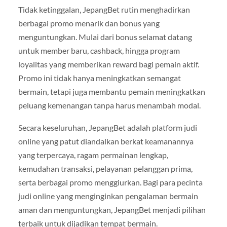
Tidak ketinggalan, JepangBet rutin menghadirkan
berbagai promo menarik dan bonus yang
menguntungkan. Mulai dari bonus selamat datang
untuk member baru, cashback, hingga program
loyalitas yang memberikan reward bagi pemain aktif.
Promo ini tidak hanya meningkatkan semangat
bermain, tetapi juga membantu pemain meningkatkan
peluang kemenangan tanpa harus menambah modal.
Secara keseluruhan, JepangBet adalah platform judi
online yang patut diandalkan berkat keamanannya
yang terpercaya, ragam permainan lengkap,
kemudahan transaksi, pelayanan pelanggan prima,
serta berbagai promo menggiurkan. Bagi para pecinta
judi online yang menginginkan pengalaman bermain
aman dan menguntungkan, JepangBet menjadi pilihan
terbaik untuk dijadikan tempat bermain.