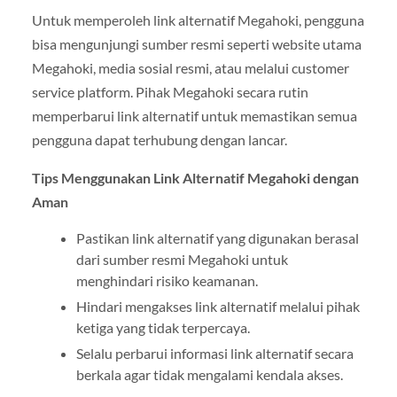
Untuk memperoleh link alternatif Megahoki, pengguna
bisa mengunjungi sumber resmi seperti website utama
Megahoki, media sosial resmi, atau melalui customer
service platform. Pihak Megahoki secara rutin
memperbarui link alternatif untuk memastikan semua
pengguna dapat terhubung dengan lancar.
Tips Menggunakan Link Alternatif Megahoki dengan
Aman
Pastikan link alternatif yang digunakan berasal
dari sumber resmi Megahoki untuk
menghindari risiko keamanan.
Hindari mengakses link alternatif melalui pihak
ketiga yang tidak terpercaya.
Selalu perbarui informasi link alternatif secara
berkala agar tidak mengalami kendala akses.