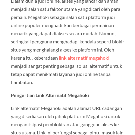
Dalam dunia judi online, akses yang lancar dan aman
menjadi salah satu faktor utama yang dicari oleh para
pemain. Megahoki sebagai salah satu platform judi
online populer menghadirkan berbagai permainan
menarik yang dapat diakses secara mudah. Namun,
seringkali pengguna menghadapi kendala seperti blokir
situs yang menghalangi akses ke platform ini. Oleh
karena itu, keberadaan
link alternatif megahoki
menjadi sangat penting sebagai solusi alternatif untuk
tetap dapat menikmati layanan judi online tanpa
hambatan.
Pengertian Link Alternatif Megahoki
Link alternatif Megahoki adalah alamat URL cadangan
yang disediakan oleh pihak platform Megahoki untuk
mengantisipasi pemblokiran atau gangguan akses ke
situs utama. Link ini berfungsi sebagai pintu masuk lain