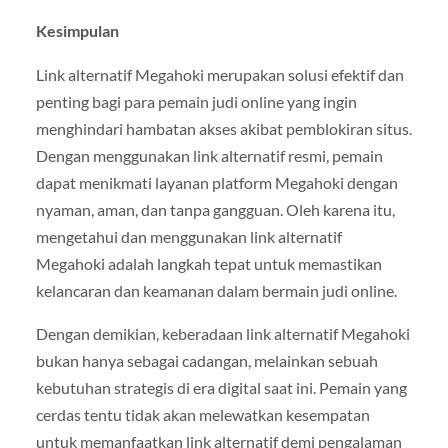
Kesimpulan
Link alternatif Megahoki merupakan solusi efektif dan
penting bagi para pemain judi online yang ingin
menghindari hambatan akses akibat pemblokiran situs.
Dengan menggunakan link alternatif resmi, pemain
dapat menikmati layanan platform Megahoki dengan
nyaman, aman, dan tanpa gangguan. Oleh karena itu,
mengetahui dan menggunakan link alternatif
Megahoki adalah langkah tepat untuk memastikan
kelancaran dan keamanan dalam bermain judi online.
Dengan demikian, keberadaan link alternatif Megahoki
bukan hanya sebagai cadangan, melainkan sebuah
kebutuhan strategis di era digital saat ini. Pemain yang
cerdas tentu tidak akan melewatkan kesempatan
untuk memanfaatkan link alternatif demi pengalaman