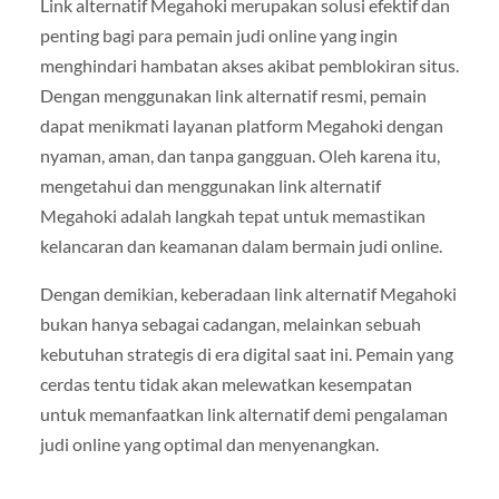
Link alternatif Megahoki merupakan solusi efektif dan
penting bagi para pemain judi online yang ingin
menghindari hambatan akses akibat pemblokiran situs.
Dengan menggunakan link alternatif resmi, pemain
dapat menikmati layanan platform Megahoki dengan
nyaman, aman, dan tanpa gangguan. Oleh karena itu,
mengetahui dan menggunakan link alternatif
Megahoki adalah langkah tepat untuk memastikan
kelancaran dan keamanan dalam bermain judi online.
Dengan demikian, keberadaan link alternatif Megahoki
bukan hanya sebagai cadangan, melainkan sebuah
kebutuhan strategis di era digital saat ini. Pemain yang
cerdas tentu tidak akan melewatkan kesempatan
untuk memanfaatkan link alternatif demi pengalaman
judi online yang optimal dan menyenangkan.