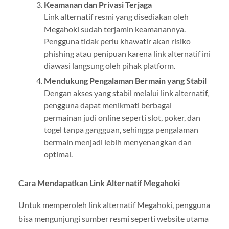
Keamanan dan Privasi Terjaga
Link alternatif resmi yang disediakan oleh
Megahoki sudah terjamin keamanannya.
Pengguna tidak perlu khawatir akan risiko
phishing atau penipuan karena link alternatif ini
diawasi langsung oleh pihak platform.
Mendukung Pengalaman Bermain yang Stabil
Dengan akses yang stabil melalui link alternatif,
pengguna dapat menikmati berbagai
permainan judi online seperti slot, poker, dan
togel tanpa gangguan, sehingga pengalaman
bermain menjadi lebih menyenangkan dan
optimal.
Cara Mendapatkan Link Alternatif Megahoki
Untuk memperoleh link alternatif Megahoki, pengguna
bisa mengunjungi sumber resmi seperti website utama