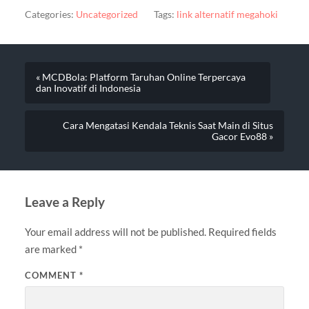
Categories:
Uncategorized
Tags:
link alternatif megahoki
« MCDBola: Platform Taruhan Online Terpercaya
dan Inovatif di Indonesia
Cara Mengatasi Kendala Teknis Saat Main di Situs
Gacor Evo88 »
Leave a Reply
Your email address will not be published.
Required fields
are marked
*
COMMENT
*