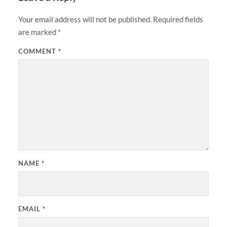
Your email address will not be published.
Required fields
are marked
*
COMMENT
*
NAME
*
EMAIL
*