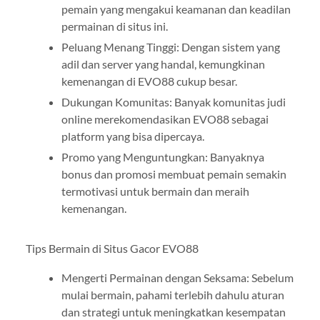
pemain yang mengakui keamanan dan keadilan
permainan di situs ini.
Peluang Menang Tinggi: Dengan sistem yang
adil dan server yang handal, kemungkinan
kemenangan di EVO88 cukup besar.
Dukungan Komunitas: Banyak komunitas judi
online merekomendasikan EVO88 sebagai
platform yang bisa dipercaya.
Promo yang Menguntungkan: Banyaknya
bonus dan promosi membuat pemain semakin
termotivasi untuk bermain dan meraih
kemenangan.
Tips Bermain di Situs Gacor EVO88
Mengerti Permainan dengan Seksama: Sebelum
mulai bermain, pahami terlebih dahulu aturan
dan strategi untuk meningkatkan kesempatan