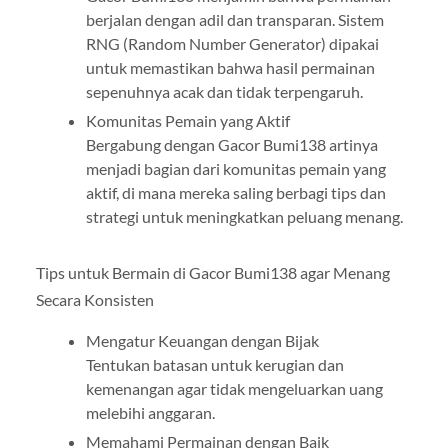
berjalan dengan adil dan transparan. Sistem
RNG (Random Number Generator) dipakai
untuk memastikan bahwa hasil permainan
sepenuhnya acak dan tidak terpengaruh.
Komunitas Pemain yang Aktif
Bergabung dengan Gacor Bumi138 artinya
menjadi bagian dari komunitas pemain yang
aktif, di mana mereka saling berbagi tips dan
strategi untuk meningkatkan peluang menang.
Tips untuk Bermain di Gacor Bumi138 agar Menang
Secara Konsisten
Mengatur Keuangan dengan Bijak
Tentukan batasan untuk kerugian dan
kemenangan agar tidak mengeluarkan uang
melebihi anggaran.
Memahami Permainan dengan Baik