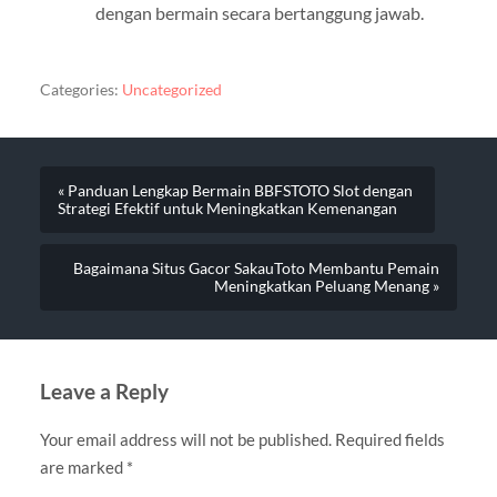
dengan bermain secara bertanggung jawab.
Categories:
Uncategorized
« Panduan Lengkap Bermain BBFSTOTO Slot dengan
Strategi Efektif untuk Meningkatkan Kemenangan
Bagaimana Situs Gacor SakauToto Membantu Pemain
Meningkatkan Peluang Menang »
Leave a Reply
Your email address will not be published.
Required fields
are marked
*