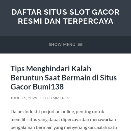
DAFTAR SITUS SLOT GACOR
RESMI DAN TERPERCAYA
SHOW MENU
Tips Menghindari Kalah
Beruntun Saat Bermain di Situs
Gacor Bumi138
JUNE 25, 2025
/
0 COMMENTS
Dalam industri perjudian online, penting untuk
memilih situs yang dapat dipercaya dan menawarkan
pengalaman bermain yang menyenangkan. Salah satu