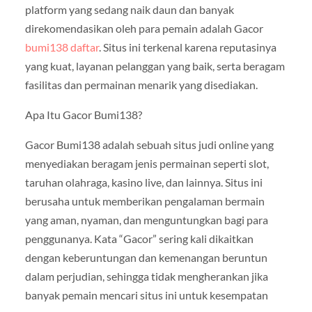
platform yang sedang naik daun dan banyak
direkomendasikan oleh para pemain adalah Gacor
bumi138 daftar
. Situs ini terkenal karena reputasinya
yang kuat, layanan pelanggan yang baik, serta beragam
fasilitas dan permainan menarik yang disediakan.
Apa Itu Gacor Bumi138?
Gacor Bumi138 adalah sebuah situs judi online yang
menyediakan beragam jenis permainan seperti slot,
taruhan olahraga, kasino live, dan lainnya. Situs ini
berusaha untuk memberikan pengalaman bermain
yang aman, nyaman, dan menguntungkan bagi para
penggunanya. Kata “Gacor” sering kali dikaitkan
dengan keberuntungan dan kemenangan beruntun
dalam perjudian, sehingga tidak mengherankan jika
banyak pemain mencari situs ini untuk kesempatan