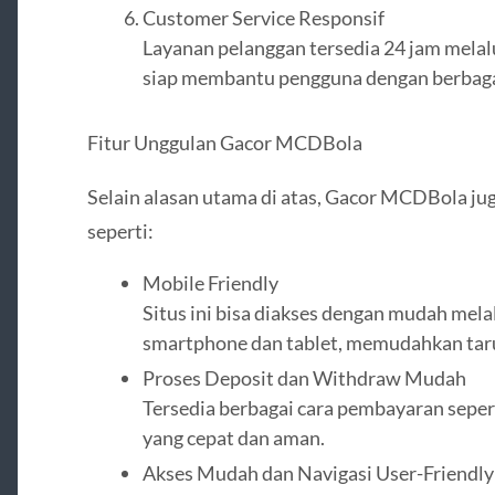
Customer Service Responsif
Layanan pelanggan tersedia 24 jam melalu
siap membantu pengguna dengan berbaga
Fitur Unggulan Gacor MCDBola
Selain alasan utama di atas, Gacor MCDBola jug
seperti:
Mobile Friendly
Situs ini bisa diakses dengan mudah mela
smartphone dan tablet, memudahkan taru
Proses Deposit dan Withdraw Mudah
Tersedia berbagai cara pembayaran seperti
yang cepat dan aman.
Akses Mudah dan Navigasi User-Friendly