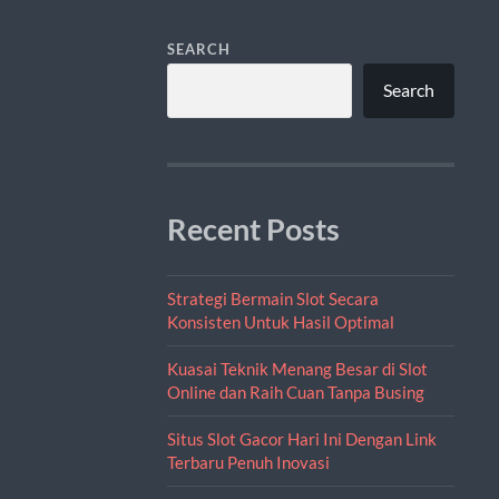
SEARCH
Search
Recent Posts
Strategi Bermain Slot Secara
Konsisten Untuk Hasil Optimal
Kuasai Teknik Menang Besar di Slot
Online dan Raih Cuan Tanpa Busing
Situs Slot Gacor Hari Ini Dengan Link
Terbaru Penuh Inovasi