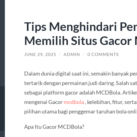
Tips Menghindari Pe
Memilih Situs Gacor
JUNE 29, 2025
/
ADMIN
/
0 COMMENTS
Dalam dunia digital saat ini, semakin banyak p
tertarik dengan permainan judi daring. Salah sa
sebagai platform gacor adalah MCDBola. Artikel
mengenai Gacor
mcdbola
, kelebihan, fitur, ser
pilihan utama bagi penggemar taruhan bola onli
Apa Itu Gacor MCDBola?