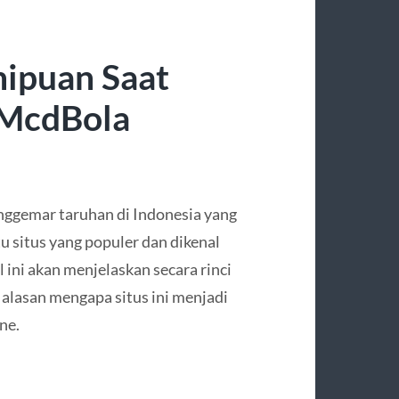
nipuan Saat
 McdBola
enggemar taruhan di Indonesia yang
tu situs yang populer dan dikenal
 ini akan menjelaskan secara rinci
ta alasan mengapa situs ini menjadi
ne.