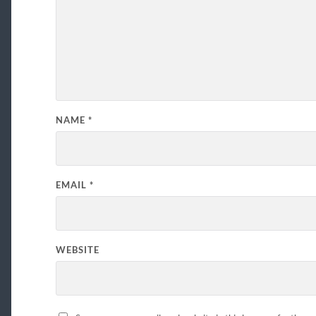
NAME
*
EMAIL
*
WEBSITE