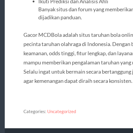
Ikuti Prediksi dan Analisis Ahli
Banyak situs dan forum yang memberikan 
dijadikan panduan.
Gacor MCDBola adalah situs taruhan bola onlin
pecinta taruhan olahraga di Indonesia. Dengan 
keamanan, odds tinggi, fitur lengkap, dan layana
mampu memberikan pengalaman taruhan yang
Selalu ingat untuk bermain secara bertanggung 
agar kemenangan dapat diraih secara konsisten.
Categories:
Uncategorized