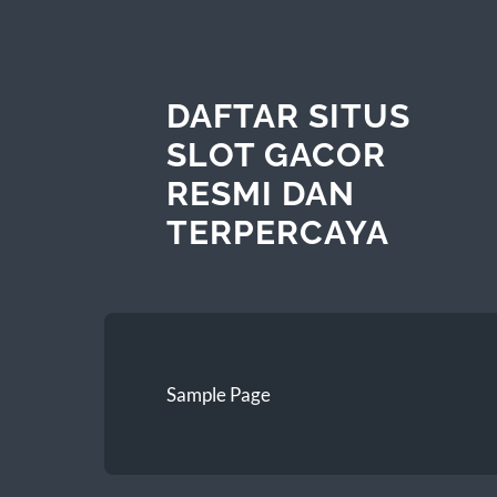
DAFTAR SITUS
SLOT GACOR
RESMI DAN
TERPERCAYA
Sample Page