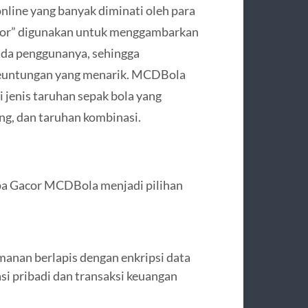
line yang banyak diminati oleh para
Gacor” digunakan untuk menggambarkan
ada penggunanya, sehingga
keuntungan yang menarik. MCDBola
 jenis taruhan sepak bola yang
ing, dan taruhan kombinasi.
pa Gacor MCDBola menjadi pilihan
nan berlapis dengan enkripsi data
si pribadi dan transaksi keuangan