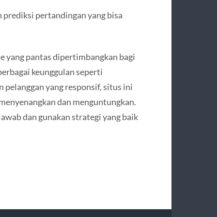
prediksi pertandingan yang bisa
e yang pantas dipertimbangkan bagi
berbagai keunggulan seperti
n pelanggan yang responsif, situs ini
 menyenangkan dan menguntungkan.
jawab dan gunakan strategi yang baik