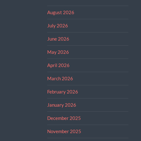
August 2026
July 2026
June 2026
May 2026
April 2026
March 2026
February 2026
January 2026
December 2025
November 2025