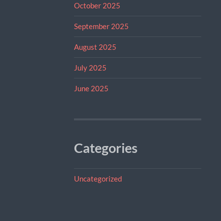
October 2025
September 2025
August 2025
July 2025
June 2025
Categories
Uncategorized