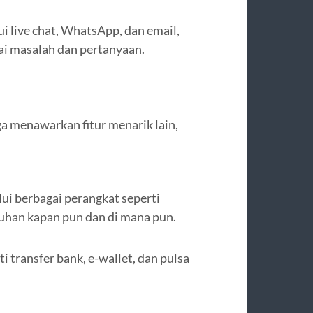
i live chat, WhatsApp, dan email,
i masalah dan pertanyaan.
a menawarkan fitur menarik lain,
lui berbagai perangkat seperti
han kapan pun dan di mana pun.
 transfer bank, e-wallet, dan pulsa