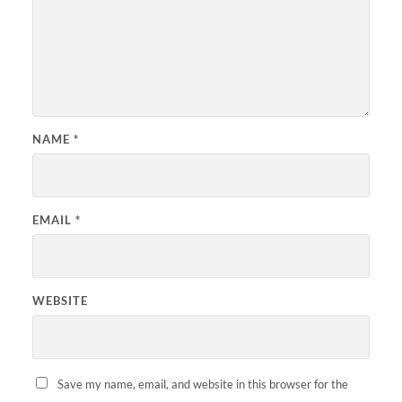
NAME
*
EMAIL
*
WEBSITE
Save my name, email, and website in this browser for the